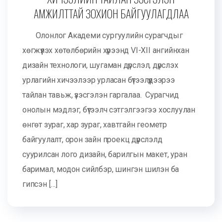
АМЖИЛТТАЙ ЗОХИОН БАЙГУУЛАГДЛАА
Олонлог Академи сургуулийн сурагчдыг
хөгжүүлэх хөтөлбөрийн хүрээнд VI-XII ангийнхан
дизайн технологи, шугаман дүрслэл, дүрслэх
урлагийн хичээлээр урласан бүтээлүүдээрээ
тайлан тавьж, үзэсгэлэн гаргалаа. Сурагчид
онолын мэдлэг, бүтээлч сэтгэлгээгээ хослуулан
өнгөт зураг, хар зураг, хавтгайн геометр
байгуулалт, орон зайн проекц дүрслэлд
суурилсан лого дизайн, барилгын макет, уран
баримал, модон сийлбэр, шингэн шилэн ба
гипсэн […]