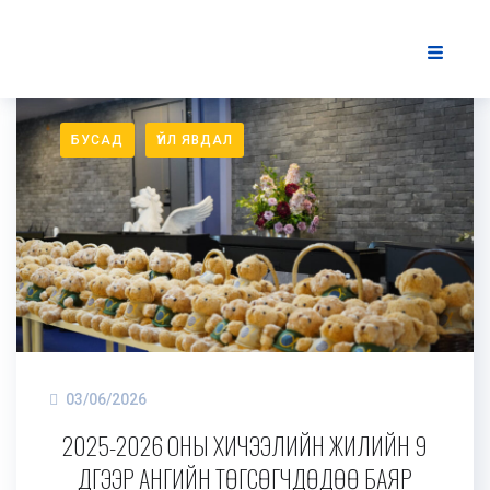
БУСАД
ҮЙЛ ЯВДАЛ
03/06/2026
2025-2026 ОНЫ ХИЧЭЭЛИЙН ЖИЛИЙН 9
ДҮГЭЭР АНГИЙН ТӨГСӨГЧДӨДӨӨ БАЯР