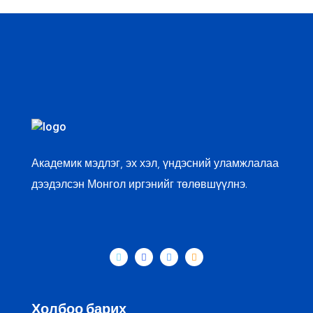
Академик мэдлэг, эх хэл, үндэсний уламжлалаа
дээдэлсэн Монгол иргэнийг төлөвшүүлнэ.
Холбоо барих