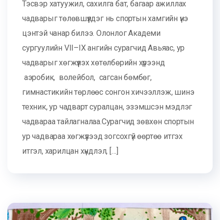
Тэсвэр хатуужил, сахилга бат, багаар ажиллах
чадварыг төлөвшүүлдэг нь спортын хамгийн үнэ
цэнтэй чанар билээ. Олонлог Академи
сургуулийн VII–IX ангийн сурагчид Авьяас, ур
чадварыг хөгжүүлэх хөтөлбөрийн хүрээнд
аэробик, волейбол, сагсан бөмбөг,
гимнастикийн төрлөөс сонгон хичээллэж, шинэ
техник, ур чадварт суралцан, эзэмшсэн мэдлэг
чадвараа тайлагналаа.Сурагчид зөвхөн спортын
ур чадвараа хөгжүүлээд зогсохгүй өөртөө итгэх
итгэл, харилцан хүндлэл, […]