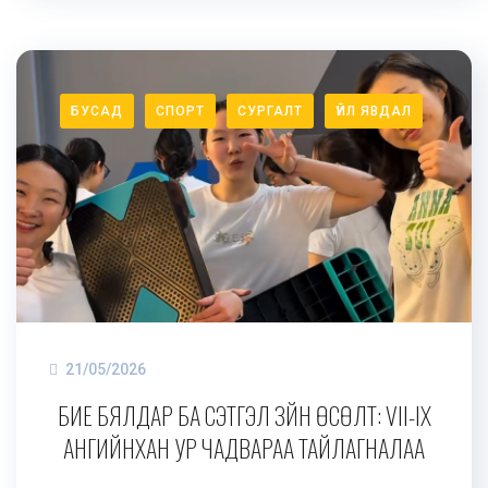
БУСАД
СПОРТ
СУРГАЛТ
ҮЙЛ ЯВДАЛ
21/05/2026
БИЕ БЯЛДАР БА СЭТГЭЛ ЗҮЙН ӨСӨЛТ: VII-IX
АНГИЙНХАН УР ЧАДВАРАА ТАЙЛАГНАЛАА