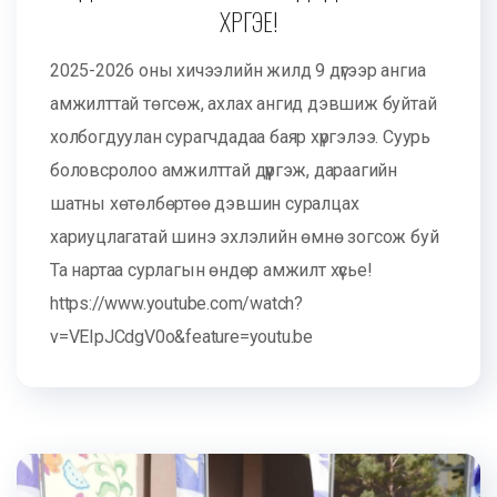
ХҮРГЭЕ!
2025-2026 оны хичээлийн жилд 9 дүгээр ангиа
амжилттай төгсөж, ахлах ангид дэвшиж буйтай
холбогдуулан сурагчдадаа баяр хүргэлээ. Суурь
боловсролоо амжилттай дүүргэж, дараагийн
шатны хөтөлбөртөө дэвшин суралцах
хариуцлагатай шинэ эхлэлийн өмнө зогсож буй
Та нартаа сурлагын өндөр амжилт хүсье!
https://www.youtube.com/watch?
v=VEIpJCdgV0o&feature=youtu.be