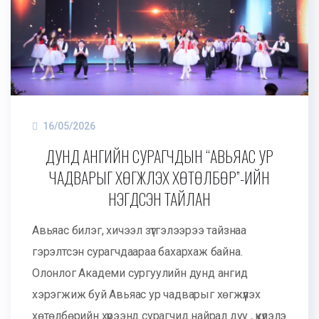
16/05/2026
ДУНД АНГИЙН СУРАГЧДЫН “АВЬЯАС УР
ЧАДВАРЫГ ХӨГЖҮҮЛЭХ ХӨТӨЛБӨР”-ИЙН
НЭГДСЭН ТАЙЛАН
Авьяас билэг, хичээл зүтгэлээрээ тайзнаа
гэрэлтсэн сурагчдаараа бахархаж байна.
Олонлог Академи сургуулийн дунд ангид
хэрэгжиж буй Авьяас ур чадварыг хөгжүүлэх
хөтөлбөрийн хүрээнд сурагчид найрал дуу , үкүлэлэ