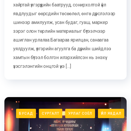
хайртай үлгэрүүдийн баатрууд, сонирхолтой үйл
явдлуудыг өөрсдийн төсөөлөл, өнгө дүрслэлээр
шинээр амилуулж, усан будаг, гуаш, маркер
зэрэг олон төрлийн материалыг бүтээлчээр
ашиглан урлалаа.Багаараа ярилцан, санаагаа
уялдуулж, үлгэрийн агуулга ба дүрийн шийдлээ
хамтын бүтээл болгон илэрхийлсэн нь энэхүү
үзэсгэлэнгийн онцгой үнэ […]
БУСАД
СУРГАЛТ
УРЛАГ СОЁЛ
ҮЙЛ ЯВДАЛ