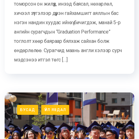
томорсон он жилүүд, инээд баясал, нөхөрлөл,
хичээл зүтгэлээр дүүрэн гайхамшигт аяллын бас
нэгэн нандин хуудас ийнхүү бичигдэж, манай 5-р
ангийн сурагчдын “Graduation Performance”
тоглолт хөөр баяраар бялхаж сайхан болж
өндөрлөлөө. Сурагчид маань англи хэлээр сурч
мэдсэнээ итгэл төгс […]
БУСАД
ҮЙЛ ЯВДАЛ