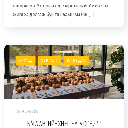
өнгөрүүллээ. Эх орныхоо маргаашийг бүтээхээр
жигүүрээ дэлгэж буй та нарын маань […]
БУСАД
СУРГАЛТ
ҮЙЛ ЯВДАЛ
23/05/2026
БАГА АНГИЙНХНЫ “БАГА СОРИЛ”