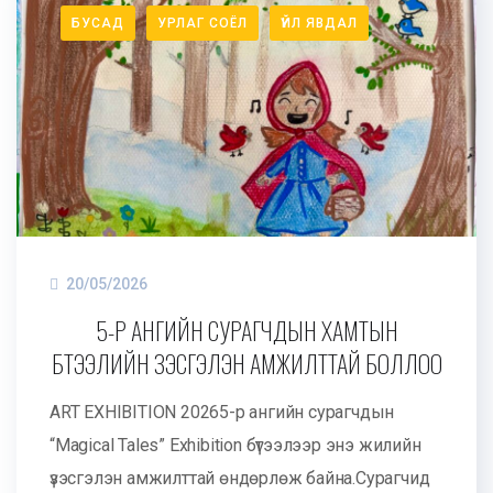
БУСАД
УРЛАГ СОЁЛ
ҮЙЛ ЯВДАЛ
20/05/2026
5-Р АНГИЙН СУРАГЧДЫН ХАМТЫН
БҮТЭЭЛИЙН ҮЗЭСГЭЛЭН АМЖИЛТТАЙ БОЛЛОО
ART EXHIBITION 20265-р ангийн сурагчдын
“Magical Tales” Exhibition бүтээлээр энэ жилийн
үзэсгэлэн амжилттай өндөрлөж байна.Сурагчид