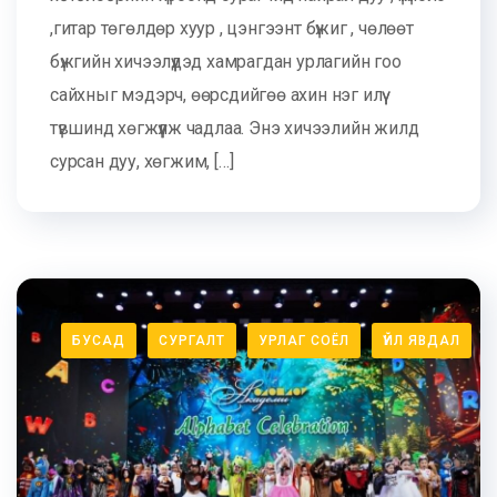
,гитар төгөлдөр хуур , цэнгээнт бүжиг , чөлөөт
бүжгийн хичээлүүдэд хамрагдан урлагийн гоо
сайхныг мэдэрч, өөрсдийгөө ахин нэг илүү
түвшинд хөгжүүлж чадлаа. Энэ хичээлийн жилд
сурсан дуу, хөгжим, […]
БУСАД
СУРГАЛТ
УРЛАГ СОЁЛ
ҮЙЛ ЯВДАЛ