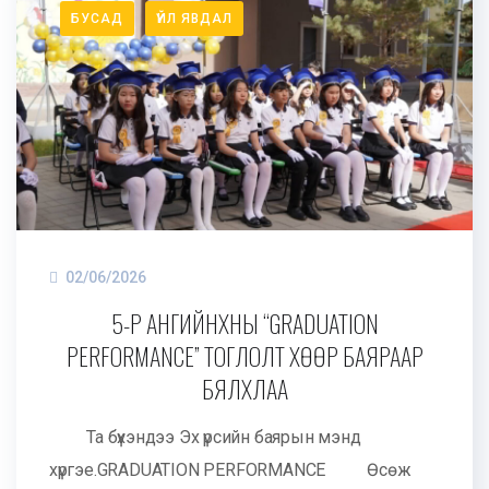
БУСАД
ҮЙЛ ЯВДАЛ
02/06/2026
5-Р АНГИЙНХНЫ “GRADUATION
PERFORMANCE” ТОГЛОЛТ ХӨӨР БАЯРААР
БЯЛХЛАА
Та бүхэндээ Эх үрсийн баярын мэнд
хүргэе.GRADUATION PERFORMANCE Өсөж