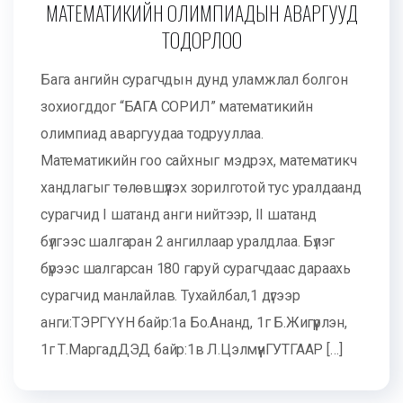
МАТЕМАТИКИЙН ОЛИМПИАДЫН АВАРГУУД
ТОДОРЛОО
Бага ангийн сурагчдын дунд уламжлал болгон
зохиогддог “БАГА СОРИЛ” математикийн
олимпиад аваргуудаа тодрууллаа.
Математикийн гоо сайхныг мэдрэх, математикч
хандлагыг төлөвшүүлэх зорилготой тус уралдаанд
сурагчид I шатанд анги нийтээр, II шатанд
бүлгээс шалгаран 2 ангиллаар уралдлаа. Бүлэг
бүрээс шалгарсан 180 гаруй сурагчдаас дараахь
сурагчид манлайлав. Тухайлбал,1 дүгээр
анги:ТЭРГҮҮН байр:1а Бо.Ананд, 1г Б.Жигүүрлэн,
1г Т.МаргадДЭД байр:1в Л.ЦэлмүүнГУТГААР […]