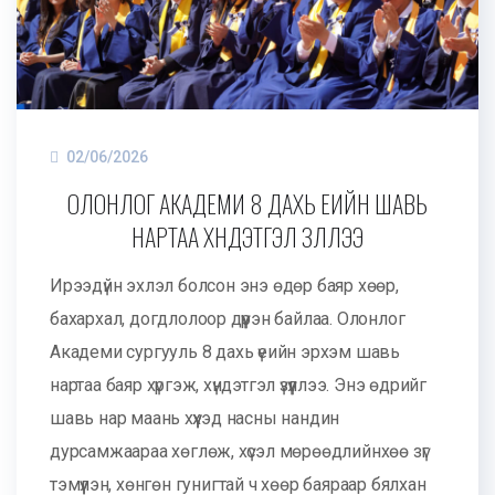
02/06/2026
ОЛОНЛОГ АКАДЕМИ 8 ДАХЬ ҮЕИЙН ШАВЬ
НАРТАА ХҮНДЭТГЭЛ ҮЗҮҮЛЛЭЭ
Ирээдүйн эхлэл болсон энэ өдөр баяр хөөр,
бахархал, догдлолоор дүүрэн байлаа. Олонлог
Академи сургууль 8 дахь үеийн эрхэм шавь
нартаа баяр хүргэж, хүндэтгэл үзүүллээ. Энэ өдрийг
шавь нар маань хүүхэд насны нандин
дурсамжаараа хөглөж, хүсэл мөрөөдлийнхөө зүг
тэмүүлэн, хөнгөн гунигтай ч хөөр баяраар бялхан