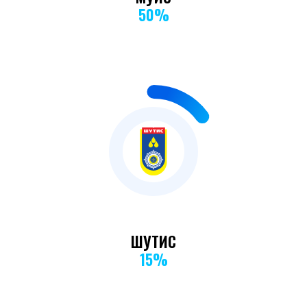
50%
15
%
ШУТИС
15%