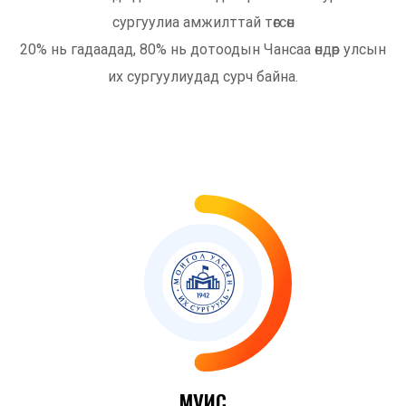
сургуулиа амжилттай төгсөн
20% нь гадаадад, 80% нь дотоодын Чансаа өндөр улсын
их сургуулиудад сурч байна.
50
%
МУИС