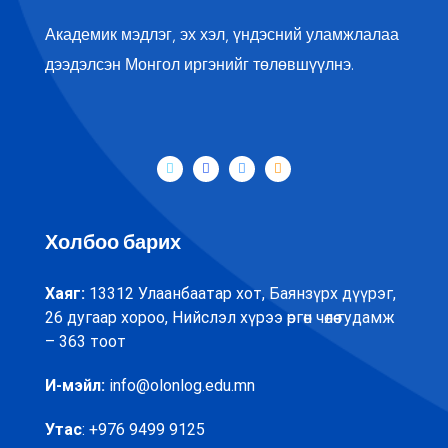
Академик мэдлэг, эх хэл, үндэсний уламжлалаа
дээдэлсэн Монгол иргэнийг төлөвшүүлнэ.
Холбоо барих
Хаяг:
13312 Улаанбаатар хот, Баянзүрх дүүрэг,
26 дугаар хороо, Нийслэл хүрээ өргөн чөлөө гудамж
– 363 тоот
И-мэйл:
info@olonlog.edu.mn
Утас
: +976 9499 9125