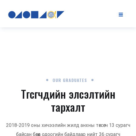
OUR GRADUATES
Төгсөгчдийн элсэлтийн
тархалт
2018-2019 оны хичээлийн жилд анхны төгсөгч 13 сурагч
байсан бөгөөд одоогийн байдлаар нийт 36 сурагч