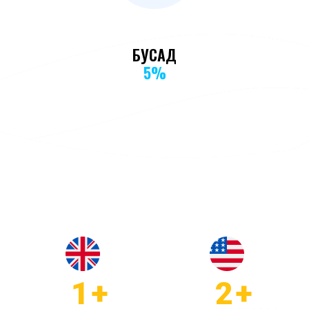
БУСАД
5%
1
+
2
+