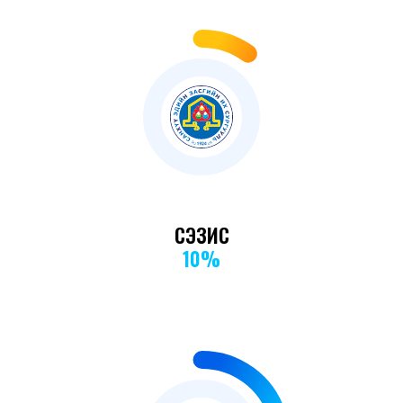
10
%
СЭЗИС
10%