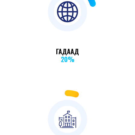
20
%
ГАДААД
20%
5
%