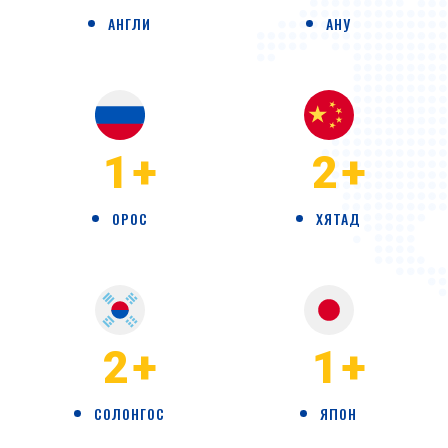
АНГЛИ
АНУ
1
+
2
+
ОРОС
ХЯТАД
2
+
1
+
СОЛОНГОС
ЯПОН