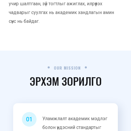
учир шалтгаан, зүй тогтлыг ажиглах, илрүүлэх
чадварыг суулгах нь академик хандлагын амин
сүнс нь байдаг.
OUR MISSION
ЭРХЭМ ЗОРИЛГО
01
Уламжлалт академик мэдлэг
болон үндэсний стандартыг