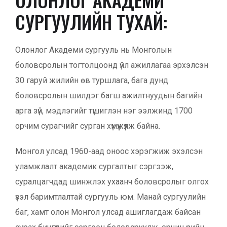
СУРГУУЛИЙН ТУХАЙ:
Олонлог Академи сургууль нь Монголын
боловсролын тогтолцоонд үйл ажиллагаа эрхэлсэн
30 гаруй жилийн өв туршлага, бага дунд
боловсролын шилдэг багш ажилтнуудын багийн
арга зүй, мэдлэгийг түшиглэн нэг ээлжинд 1700
орчим сурагчийг сурган хүмүүжүүлж байна.
Монгол улсад 1960-аад оноос хэрэгжиж эхэлсэн
уламжлалт академик сургалтыг сэргээж,
суралцагчдад шинжлэх ухаанч боловсролыг олгох
үзэл баримтлалтай сургууль юм. Манай сургуулийн
баг, хамт олон Монгол улсад ашиглагдаж байсан