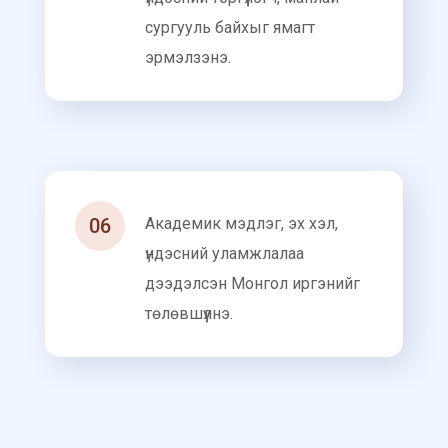
сургууль байхыг ямагт
эрмэлзэнэ.
06
Академик мэдлэг, эх хэл,
үндэсний уламжлалаа
дээдэлсэн Монгол иргэнийг
төлөвшүүлнэ.