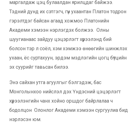
маргалдаж цэц булаалдан ярилцдаг байжээ.
Тэдний дунд их сэтгэгч, гүн ухаантан Платон тодрон
гэрэлтдэг байсан агаад хожмоо Платонийн
Академи хэмээн нэрлэгдэх болжээ. Олны
шуугианаас зайдуу цэцэрлэгт хүрээлэнд бий
болсон тэр л соёл, хэм хэмжээ өнөөгийн шинжлэх
ухаан, ёс суртахуун, эрдэм мэдлэгийн цогц бүтцийн
эх суурийг тавьсан билээ.
Энэ сайхан утга агуулгыг бэлгэдэж, бас
Монголынхоо нийслэл дэх Үндэсний цэцэрлэгт
хүрээлэнгийн чанх хойно оршдог байрлалаа ч
бодолцон Олонлог Академи хэмээн сургуулиа бид
нэрлэсэн юм.