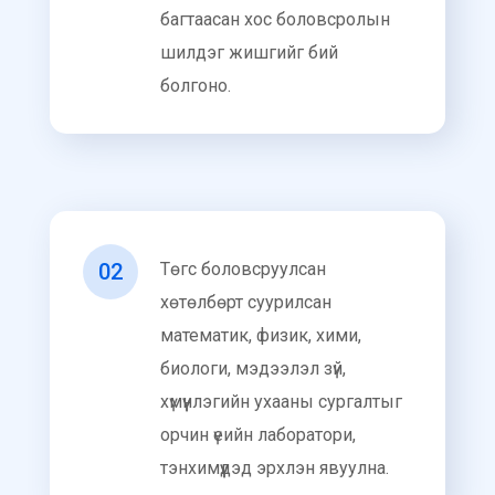
багтаасан хос боловсролын
шилдэг жишгийг бий
болгоно.
02
Төгс боловсруулсан
хөтөлбөрт суурилсан
математик, физик, хими,
биологи, мэдээлэл зүй,
хүмүүнлэгийн ухааны сургалтыг
орчин үеийн лаборатори,
тэнхимүүдэд эрхлэн явуулна.