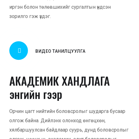
иргэн болон төлөвшихийг сургалтын үндсэн
зорилго гэж үздэг.
ВИДЕО ТАНИЛЦУУЛГА
АКАДЕМИК ХАНДЛАГА
энгийн үгээр
Орчин цагт нийтийн боловсролыг шударга бусаар
олгож байна. Дийлэнх олонход өнгөцхөн,
хялбаршуулсан байдлаар суурь, дунд боловсролыг