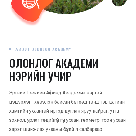
ABOUT OLONLOG ACADEMY
ОЛОНЛОГ АКАДЕМИ
НЭРИЙН УЧИР
Эртний Грекийн Афинд Академиа нэртэй
цэцэрлэгт хүрээлэн байсан бөгөөд тэнд тэр цагийн
хамгийн ухаантай иргэд цуглан яруу найраг, утга
зохиол, урлаг төдийгүй гүн ухаан, геометр, тоон ухаан
зэрэг шинжлэх ухааны бүхий л салбараар