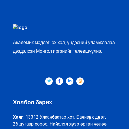
Академик мэдлэг, эх хэл, үндэсний уламжлалаа
дээдэлсэн Монгол иргэнийг төлөвшүүлнэ.
Холбоо барих
Хаяг:
13312 Улаанбаатар хот, Баянзүрх дүүрэг,
26 дугаар хороо, Нийслэл хүрээ өргөн чөлөө