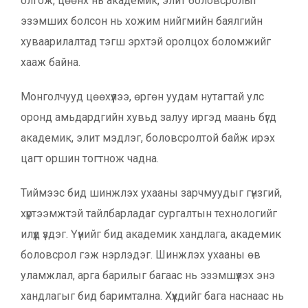
олгож, цөөнх нь академик, элит боловсролыг
эзэмших болсон нь хожим нийгмийн баялгийн
хуваарилалтад тэгш эрхтэй оролцох боломжийг
хааж байна.
Монголчууд цөөхүүлээ, өргөн уудам нутагтай улс
оронд амьдардгийн хувьд залуу иргэд маань бүгд
академик, элит мэдлэг, боловсролтой байж ирэх
цагт оршин тогтнож чадна.
Тиймээс бид шинжлэх ухааны зарчмуудыг гүнзгий,
хүртээмжтэй тайлбарладаг сургалтын технологийг
илүүд үздэг. Үүнийг бид академик хандлага, академик
боловсрол гэж нэрлэдэг. Шинжлэх ухааны өв
уламжлал, арга барилыг багаас нь эзэмшүүлэх энэ
хандлагыг бид баримтална. Хүүхдийг бага наснаас нь