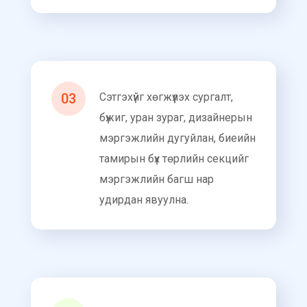
03
Сэтгэхүйг хөгжүүлэх сургалт,
бүжиг, уран зураг, дизайнерын
мэргэжлийн дугуйлан, биеийн
тамирын бүх төрлийн секцийг
мэргэжлийн багш нар
удирдан явуулна.