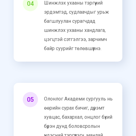
04
Шинжлэх ухааны тэргүүний
эрдэмтэд, судлаачдыг урьж
багшлуулан сурагчдад
шинжлэх ухааны хандлага,
цэгцтэй сэтгэлгээ, зарчимч
байр суурийг төлөвшүүлнэ.
05
Олонлог Академи сургууль нь
өөрийн сурах бичиг, дүрэмт
хувцас, бахархал, онцлог бүхий
бүрэн дунд боловсролын
үндэсний тэргүүлэгч, манлай