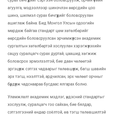
сурах бичгүүдийг сэргээн боловсруулж, орчин үеийн
агуулга, мэдээллээр шинэчлэн өөрсдийн цоо
шинэ, шилмэл сурах бичгүүдийг боловсруулан
ашиглаж байна. Бид Монгол Улсын одоогийн
мөрдөж байгаа стандарт цөм хөтөлбөрийг
өөрсдийн боловсруулсан эрчимжүүлсэн академик
сургалтын хөтөлбөртэй хослуулан хэрэгжүүлэхийн
сацуу суралцагч сурах дуртай, цаашид хөгжиж
боловсрох эрмэлзэлтэй, бие даан чөлөөтэй
эргэцүүлж сэтгэх чадварыг төлөвшүүлж, багш шавийн
эрх тэгш, нээлттэй, ардчилсан, эрх чөлөөт орчныг
бүрдүүлж чадснаараа бусдаас ялгарах болно.
Уламжлалт академик мэдлэг, үндэсний стандартыг
хослуулж, суралцагч гоо сайхан, бие бялдар,
сэтгэлгээний өндөр соёлтой, өв тэгш төлөвшилтэй