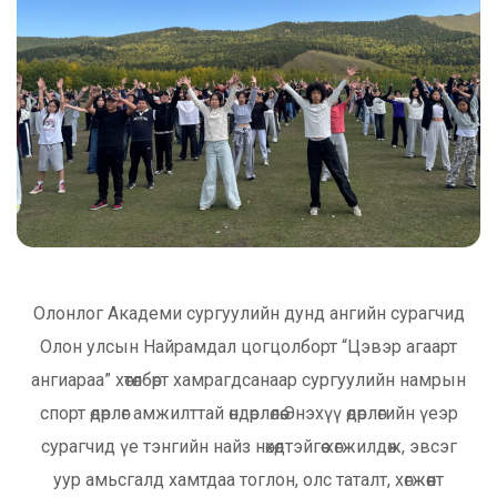
Олонлог Академи сургуулийн дунд ангийн сурагчид
Олон улсын Найрамдал цогцолборт “Цэвэр агаарт
ангиараа” хөтөлбөрт хамрагдсанаар сургуулийн намрын
спорт өдөрлөг амжилттай өндөрлөлөө.Энэхүү өдөрлөгийн үеэр
сурагчид үе тэнгийн найз нөхөдтэйгөө хөгжилдөж, эвсэг
уур амьсгалд хамтдаа тоглон, олс таталт, хөгжөөнт