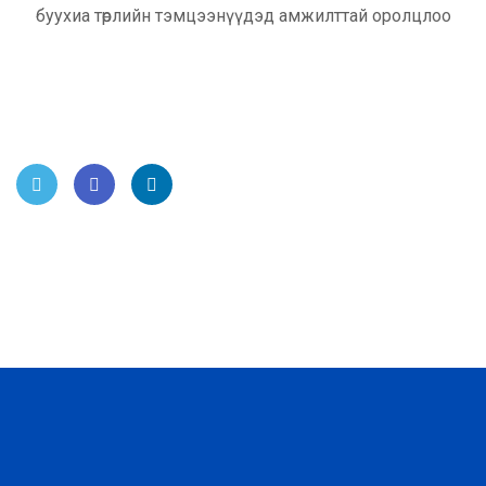
буухиа төрлийн тэмцээнүүдэд амжилттай оролцлоо
Twitt
Face
Link
er
book
edIn