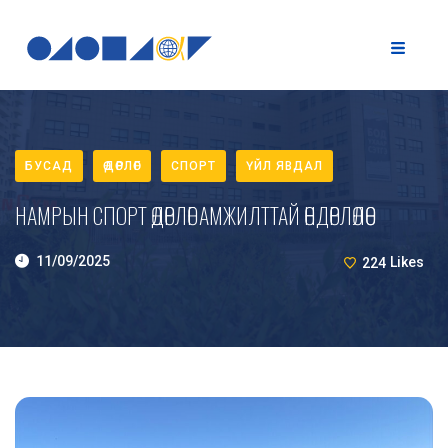
БУСАД
ӨДӨРЛӨГ
СПОРТ
ҮЙЛ ЯВДАЛ
НАМРЫН СПОРТ ӨДӨРЛӨГ АМЖИЛТТАЙ ӨНДӨРЛӨЛӨӨ
11/09/2025
224
Likes