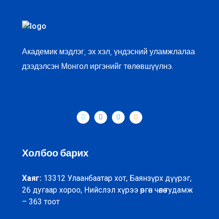
Академик мэдлэг, эх хэл, үндэсний уламжлалаа
дээдэлсэн Монгол иргэнийг төлөвшүүлнэ.
Холбоо барих
Хаяг:
13312 Улаанбаатар хот, Баянзүрх дүүрэг,
26 дугаар хороо, Нийслэл хүрээ өргөн чөлөө гудамж
– 363 тоот