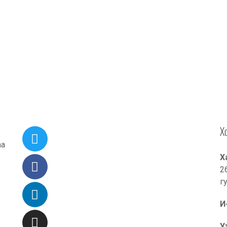
Х
аа
Х
2
г
И
У