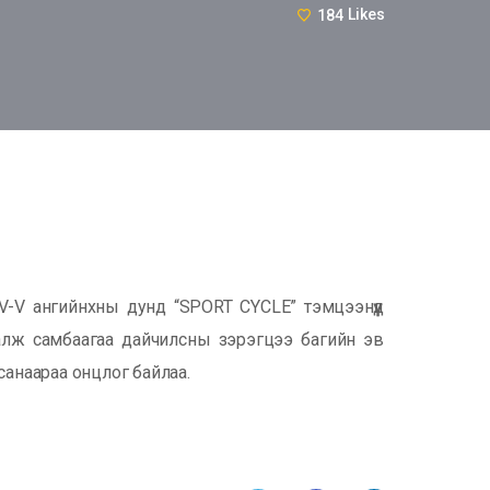
184
Likes
-V ангийнхны дунд “SPORT CYCLE” тэмцээнүүд
хаалж самбаагаа дайчилсны зэрэгцээ багийн эв
санаараа онцлог байлаа.