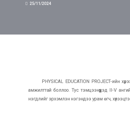
25/11/2024
PHYSICAL EDUCATION PROJECT-ийн хүрээнд II
амжилттай боллоо. Тус тэмцээнүүдэд II-V анг
нэгдлийг эрхэмлэн нэгэндээ урам өгч, хүлээцтэ