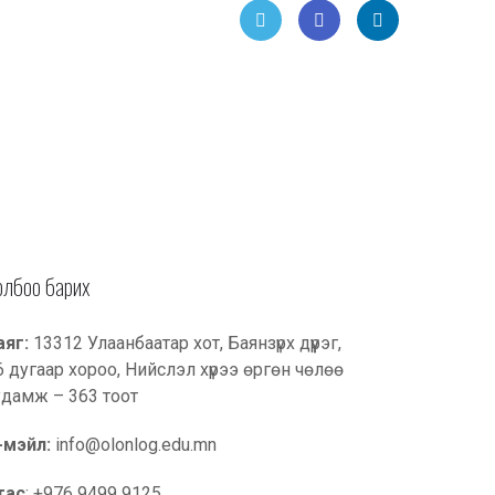
Twitt
Face
Link
er
book
edIn
олбоо барих
аяг:
13312 Улаанбаатар хот, Баянзүрх дүүрэг,
6 дугаар хороо, Нийслэл хүрээ өргөн чөлөө
удамж – 363 тоот
-мэйл:
info@olonlog.edu.mn
тас
: +976 9499 9125