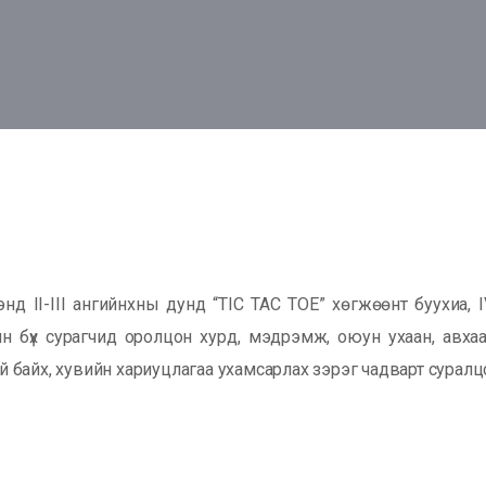
-III ангийнхны дунд “TIC TAC TOE” хөгжөөнт буухиа, IV
ийн бүх сурагчид оролцон хурд, мэдрэмж, оюун ухаан, ав
й байх, хувийн хариуцлагаа ухамсарлах зэрэг чадварт суралц