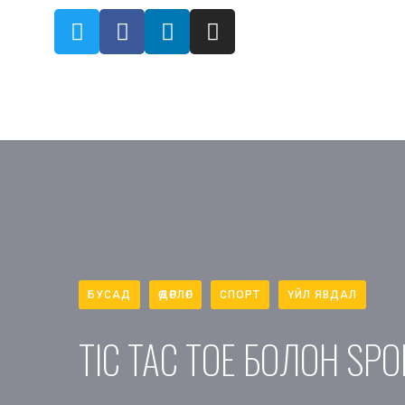
БУСАД
ӨДӨРЛӨГ
СПОРТ
ҮЙЛ ЯВДАЛ
TIC TAC TOE БОЛОН SP