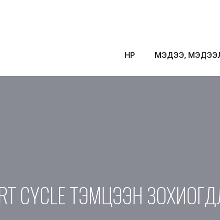
НҮҮР
МЭДЭЭ, МЭДЭЭ
ORT CYCLE ТЭМЦЭЭН ЗОХИОГ