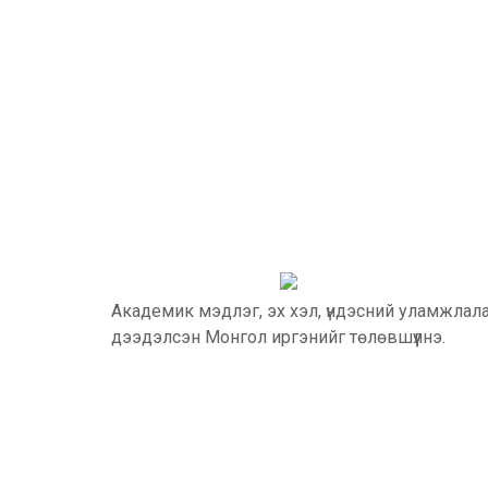
Академик мэдлэг, эх хэл, үндэсний уламжлал
дээдэлсэн Монгол иргэнийг төлөвшүүлнэ.