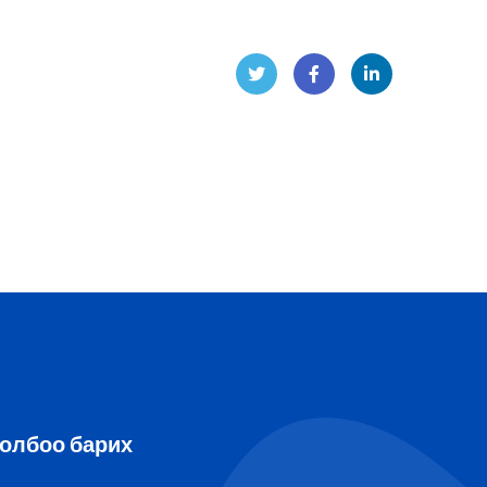
Twit
Face
Linke
ter
book
dIn
олбоо барих