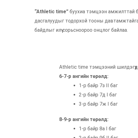
“Athletic time”
буухиа тэмцээн амжилттай 
дасгалуудыг тодорхой тооны давтамжтайгаа
байдлыг илүү сорьсноороо онцлог байлаа.
Athletic time тэмцээний шилдэгүү
6-7-р ангийн төрөлд:
1-р байр 7з II баг
2-р байр 7д I баг
3-р байр 7ж I баг
8-9-р ангийн төрөлд:
1-р байр 8а I баг
2-р байр 9б II баг