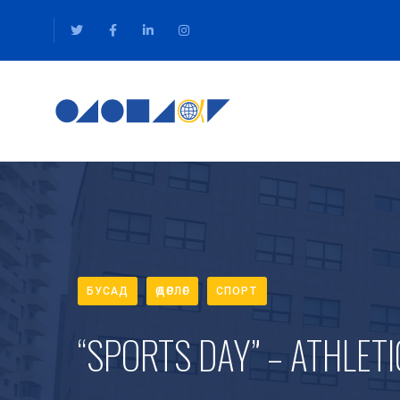
БУСАД
ӨДӨРЛӨГ
СПОРТ
“SPORTS DAY” – ATHLETI