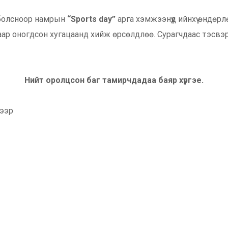
болсноор намрын
“Sports day”
арга хэмжээнүүд ийнхүү өндөр
р оногдсон хугацаанд хийж өрсөлдлөө. Сурагчдаас тэсвэр
Нийт оролцсон баг тамирчдадаа баяр хүргэе.
дээр