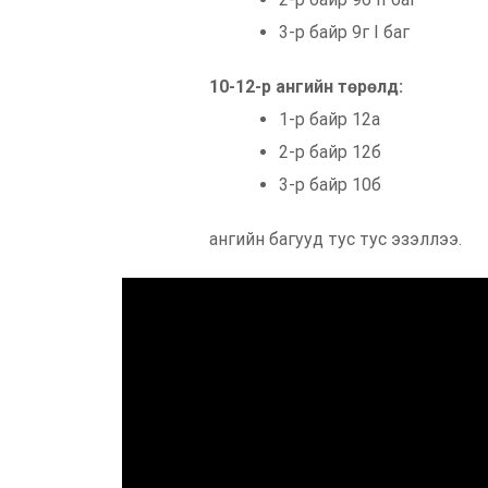
3-р байр 9г I баг
10-12-р ангийн төрөлд:
1-р байр 12а
2-р байр 12б
3-р байр 10б
ангийн багууд тус тус эзэллээ.