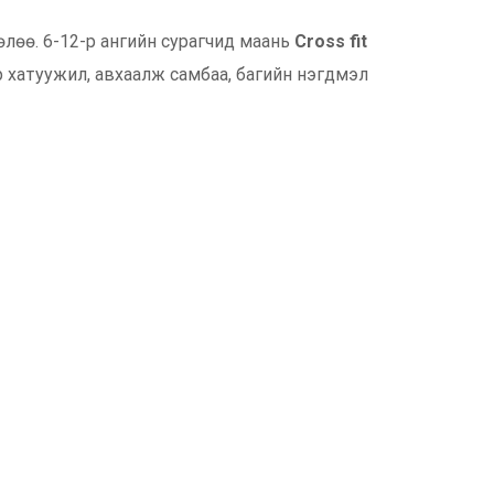
лөлөө. 6-12-р ангийн сурагчид маань
Cross fit
 хатуужил, авхаалж самбаа, багийн нэгдмэл