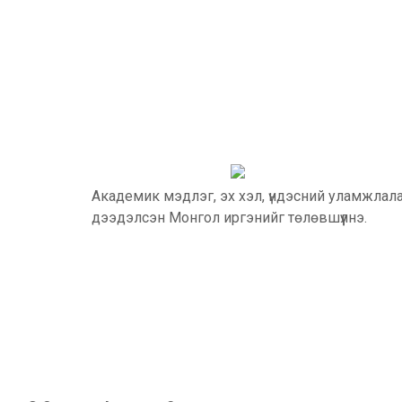
Академик мэдлэг, эх хэл, үндэсний уламжлал
дээдэлсэн Монгол иргэнийг төлөвшүүлнэ.