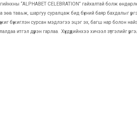
нгийнхны “ALPHABET CELEBRATION” гайхалтай болж өндөрлө
 зөв тавьж, шаргуу суралцаж бид бүхний баяр бахдалыг үргэ
бүжиг бүжиглэн сурсан мэдлэгээ эцэг эх, багш нар болон найз
алдаа итгэл дүүрэн гарлаа. Хүүхдүүдийнхээ хичээл зүтгэлийг ү