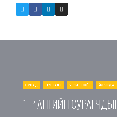
БУСАД
СУРГАЛТ
УРЛАГ СОЁЛ
ҮЙЛ ЯВДАЛ
1-Р АНГИЙН СУРАГЧДЫН