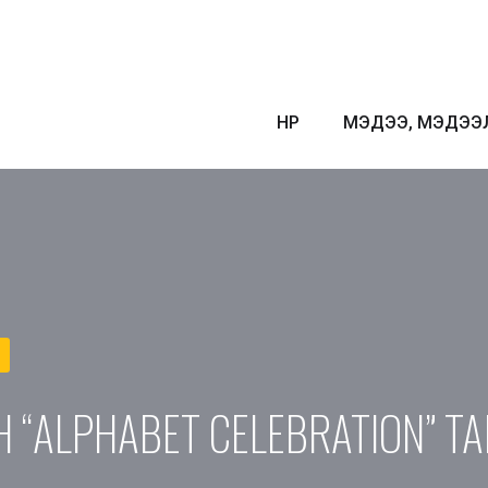
НҮҮР
МЭДЭЭ, МЭДЭЭ
 “ALPHABET CELEBRATION” Т