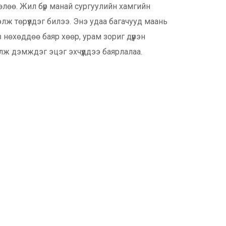
лөө. Жил бүр манай сургуулийн хамгийн
лж төрүүлдэг билээ. Энэ удаа багачууд маань
 нөхөддөө баяр хөөр, урам зориг дүүрэн
ргэлж дэмждэг эцэг эхчүүддээ баярлалаа.