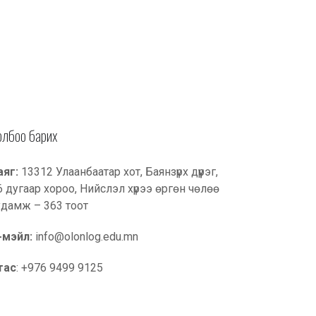
er
book
edIn
олбоо барих
аяг:
13312 Улаанбаатар хот, Баянзүрх дүүрэг,
6 дугаар хороо, Нийслэл хүрээ өргөн чөлөө
удамж – 363 тоот
-мэйл:
info@olonlog.edu.mn
тас
: +976 9499 9125