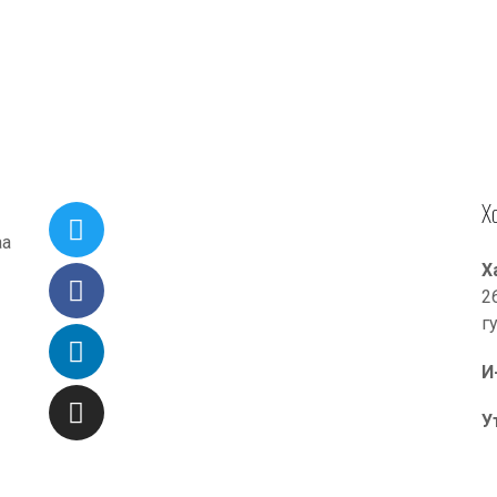
Х
аа
Х
2
г
И
У