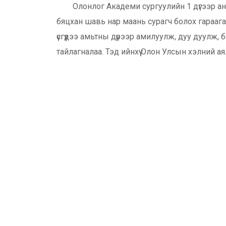
Олонлог Академи сургуулийн 1 дүгээр а
бяцхан шавь нар маань сурагч болох гараагаа
үсгүүдээ амьтны дүрээр амилуулж, дуу дуулж, 
тайлагналаа. Тэд ийнхүү Олон Улсын хэлний аял