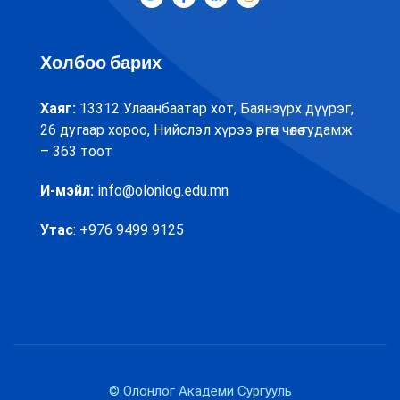
Холбоо барих
Хаяг:
13312 Улаанбаатар хот, Баянзүрх дүүрэг,
26 дугаар хороо, Нийслэл хүрээ өргөн чөлөө гудамж
– 363 тоот
И-мэйл:
info@olonlog.edu.mn
Утас
: +976 9499 9125
© Олонлог Академи Сургууль