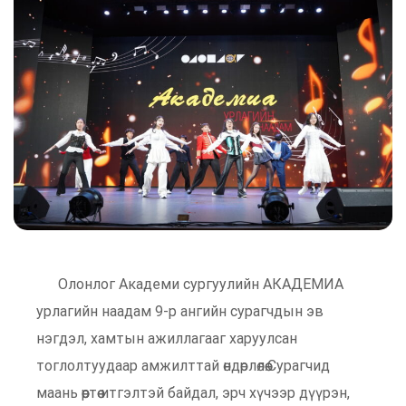
Олонлог Академи сургуулийн АКАДЕМИА
урлагийн наадам 9-р ангийн сурагчдын эв
нэгдэл, хамтын ажиллагааг харуулсан
тоглолтуудаар амжилттай өндөрлөлөө.Сурагчид
маань өөртөө итгэлтэй байдал, эрч хүчээр дүүрэн,