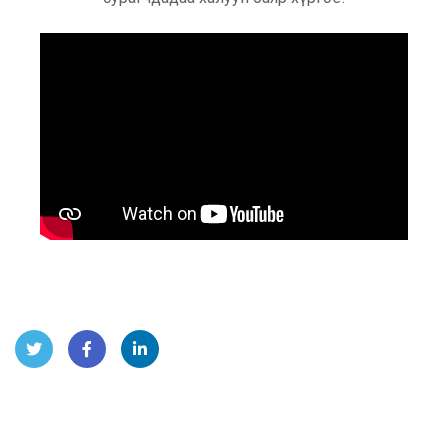
Twit
Face
Linke
ter
book
dIn