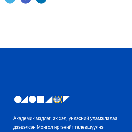
Twit
Face
Linke
ter
book
dIn
Академик мэдлэг, эх хэл, үндэсний уламжлалаа
дээдэлсэн Монгол иргэнийг төлөвшүүлнэ.