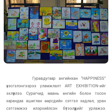
Гуравдугаар ангийнхан “HAPPINESS”
үзэсгэлэнгээрээ уламжлалт ART EXHIBITION-ийг
эхлүүллээ. Сурагчид маань өнгийн болон тосон
харандаа ашиглан өөрсдийн сэтгэл хөдлөл, уран
сэтгэмжээ илэрхийлсэн бүтээлүүдийг урлажээ.