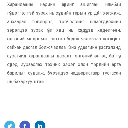
Харандааны нарийн үзүүрийг ашиглан нямбай
гүйцэтгэлтэй зурах нь хүүхдийн гарын ур дүйг хөгжүүлж,
анхаарал төвлөрөл, тэвчээрийг нэмэгдүүлэхийн
зэрэгцээ зурах үйл явц нь хүүхдүүдэд хөдөлгөөн,
өнгөний мэдрэмж, сэтгэн бодох чадвараа хөгжүүлэх
сайхан дасгал болж чадлаа. Энэ удаагийн үзэсгэлэнд
сурагчид харандааны даралт, өнгөний өнгөц ба гүн
сүүдэр, зурааслах техник зэрэг олон төрлийн арга
барилыг судалж, бүтээлдээ чадварлагаар тусгасан
нь бахархууштай.