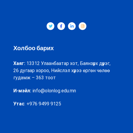
Холбоо барих
Хаяг:
13312 Улаанбаатар хот, Баянзүрх дүүрэг,
26 дугаар хороо, Нийслэл хүрээ өргөн чөлөө
гудамж – 363 тоот
И-мэйл:
info@olonlog.edu.mn
Утас
: +976 9499 9125