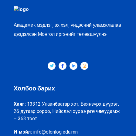
Академик мэдлэг, эх хэл, үндэсний уламжлалаа
дээдэлсэн Монгол иргэнийг төлөвшүүлнэ.
Холбоо барих
Хаяг:
13312 Улаанбаатар хот, Баянзүрх дүүрэг,
26 дугаар хороо, Нийслэл хүрээ өргөн чөлөө гудамж
– 363 тоот
И-мэйл:
info@olonlog.edu.mn