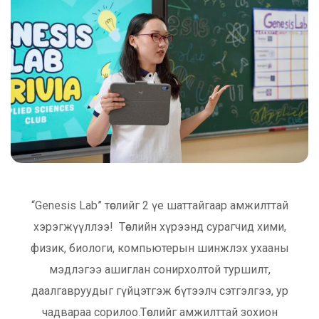
“Genesis Lab” төслийг 2 үе шаттайгаар амжилттай
хэрэгжүүллээ! Төслийн хүрээнд сурагчид хими,
физик, биологи, компьютерын шинжлэх ухааны
мэдлэгээ ашиглан сонирхолтой туршилт,
даалгавруудыг гүйцэтгэж бүтээлч сэтгэлгээ, ур
чадвараа сорилоо.Төслийг амжилттай зохион