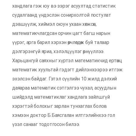
хандлага гэж юу вэ зэрэг асуултад статистик
судалгаанд үндэслэн сонирхолтой постулат
дэвшүүлж, хиймэл оюун ухаан хөгжсөн,
математикчлагдсан орчин цагт багш нарын
үүрэг, арга барил хэрхэн өөрчлөгдөж буй талаар
дэлгэрэнгүй яриа, хэлэлцүүлэг өрнүүллээ.
Харьцангуй саяхныг хүртэл математикчид ертөнц
математик хуультай гэдэгт дийлэнхээрээ итгэж
эхэлсэн байдаг. Гэтэл сүүлийн 10 жилд дэлхий
даяараа математик сэтгэлгээ чухал, асуудлын
шийдэлд математиклаг хандлага зайлшгүй
хэрэгтэй болохыг зарлан тунхаглах болов
хэмээн доктор Б.Баясгалан илтгэлийнхээ гол
үзэл санааг тодотгосон билээ.