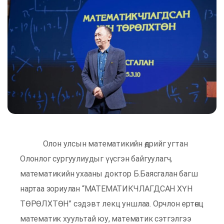
Олон улсын математикийн өдрийг угтан
Олонлог сургуулиудыг үүсгэн байгуулагч,
математикийн ухааны доктор Б.Баясгалан багш
нартаа зориулан “МАТЕМАТИКЧЛАГДСАН ХҮН
ТӨРӨЛХТӨН” сэдэвт лекц уншлаа. Орчлон ертөнц
математик хуультай юу, математик сэтгэлгээ