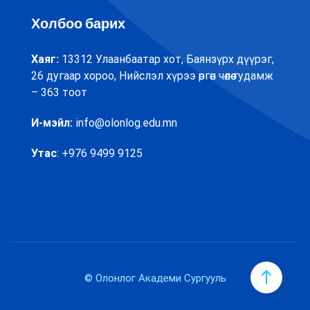
Холбоо барих
Хаяг:
13312 Улаанбаатар хот, Баянзүрх дүүрэг,
26 дугаар хороо, Нийслэл хүрээ өргөн чөлөө гудамж
– 363 тоот
И-мэйл:
info@olonlog.edu.mn
Утас
: +976 9499 9125
© Олонлог Академи Сургууль