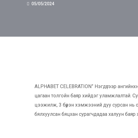
05/05/2024
ALPHABET CELEBRATION” Нэгдүгээр ангийнхны
цагаан толгойн баяр хийдэг уламжлалтай. Сур
цээжилж, 3 бүрэн хэмжээний дуу сурсан нь о
бялхуулсан бяцхан сурагчдадаа халуун баяр 