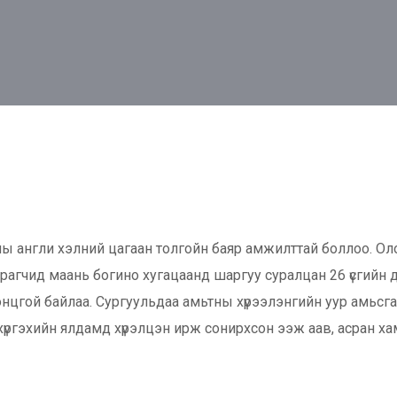
 англи хэлний цагаан толгойн баяр амжилттай боллоо. Оло
агчид маань богино хугацаанд шаргуу суралцан 26 үсгийн дуу,
нцгой байлаа. Сургуульдаа амьтны хүрээлэнгийн уур амьсга
хүргэхийн ялдамд хүрэлцэн ирж сонирхсон ээж аав, асран ха