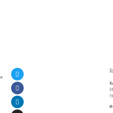
Х
аа
Х
2
г
И