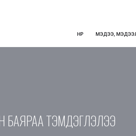
НҮҮР
МЭДЭЭ, МЭДЭЭ
ЙН БАЯРАА ТЭМДЭГЛЭЛЭЭ