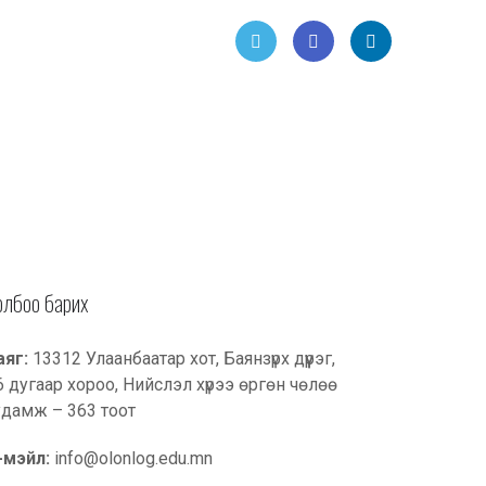
Twitt
Face
Link
er
book
edIn
олбоо барих
аяг:
13312 Улаанбаатар хот, Баянзүрх дүүрэг,
6 дугаар хороо, Нийслэл хүрээ өргөн чөлөө
удамж – 363 тоот
-мэйл:
info@olonlog.edu.mn