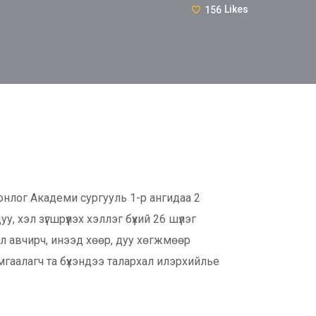
156
Likes
нлог Академи сургууль 1-р ангидаа 2
 хэл зүгшрүүлэх хэллэг бүхий 26 шүлэг
л авчирч, инээд хөөр, дуу хөгжмөөр
мгаалагч та бүхэндээ талархал илэрхийлье