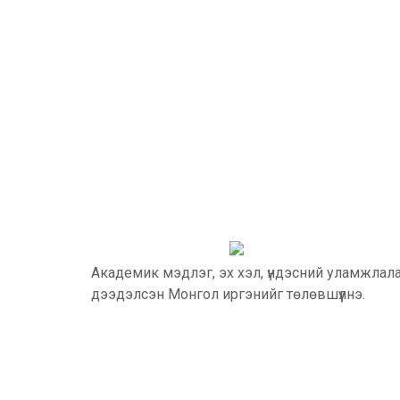
Академик мэдлэг, эх хэл, үндэсний уламжлал
дээдэлсэн Монгол иргэнийг төлөвшүүлнэ.