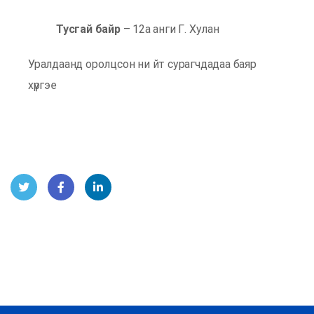
Тусгай байр
– 12а анги Г. Хулан
Уралдаанд оролцсон ни
йт сурагчдадаа баяр
хүргэе
Twit
Face
Linke
ter
book
dIn