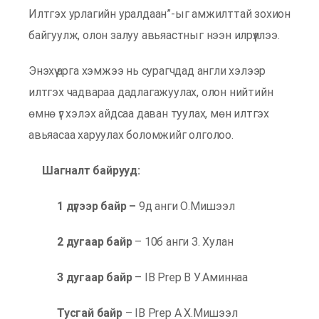
Илтгэх урлагийн уралдаан”-ыг амжилттай зохион
байгуулж, олон залуу авьяастныг нээн илрүүллээ.
Энэхүү арга хэмжээ нь сурагчдад англи хэлээр
илтгэх чадвараа дадлагажуулах, олон нийтийн
өмнө үг хэлэх айдсаа даван туулах, мөн илтгэх
авьяасаа харуулах боломжийг олголоо.
Шагналт байрууд:
1 дүгээр байр –
9д анги О.Мишээл
2 дугаар байр
– 10б анги З. Хулан
3 дугаар байр
– IB Prep B У.Аминнаа
Тусгай байр
– IB Prep A Х.Мишээл