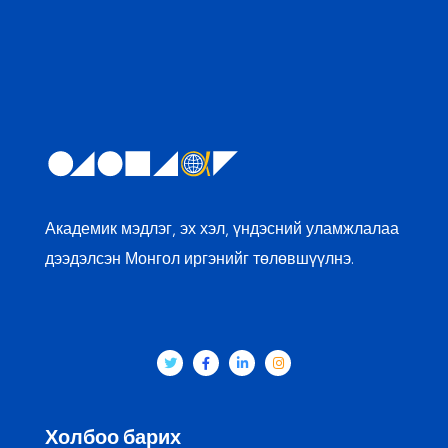
Академик мэдлэг, эх хэл, үндэсний уламжлалаа
дээдэлсэн Монгол иргэнийг төлөвшүүлнэ.
Холбоо барих