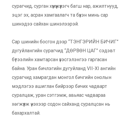
сурагчид, сурган хүмүүжүүлэгч багш нар, ажилтнууд,
эцэг эх, асран хамгаалагч та бүхэн минь сар
шинэдээ сайхан шинэлээрэй.
Сар шинийн босгон дээр “ТЭНГЭРИЙН БИЧИГ”
дугуйлангийн сурагчид “ДӨРВӨН ЦАГ” сэдэвт
бүтээлийн хамтарсан үзэсгэлэнгээ гаргасан
байна. Уран бичлэгийн дугуйланд VII-XI ангийн
сурагчид хамрагдан монгол бичгийн онолын
мэдлэгээ ашиглан бийрээр бичих чадварт
суралцаж, уран сэтгэмж, авьяас чадвараа
хөгжүүлж үнэхээр содон сайханд суралцсан нь
бахархалтай.