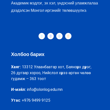
Академик мэдлэг, эх хэл, үндэсний уламжлалаа
дээдэлсэн Монгол иргэнийг төлөвшүүлнэ.
Холбоо барих
Хаяг:
13312 Улаанбаатар хот, Баянзүрх дүүрэг,
26 дугаар хороо, Нийслэл хүрээ өргөн чөлөө
гудамж – 363 тоот
И-мэйл:
info@olonlog.edu.mn
Утас
: +976 9499 9125