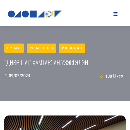
БУСАД
УРЛАГ СОЁЛ
ҮЙЛ ЯВДАЛ
“ДӨРВӨН ЦАГ” ХАМТАРСАН ҮЗЭСГЭЛЭН
09/02/2024
100
Likes