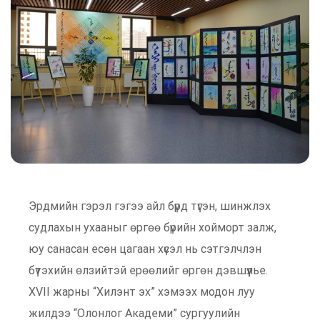
Эрдмийн гэрэл гэгээ айл бүрд түгэн, шинжлэх
судлахын ухааныг өргөө бүрийн хойморт залж,
юу санасан есөн цагаан хүсэл нь сэтгэлчлэн
бүтэхийн өлзийтэй ерөөлийг өргөн дэвшүүлье.
XVII жарны “Хилэнт эх” хэмээх модон луу
жилдээ “Олонлог Академи” сургуулийн