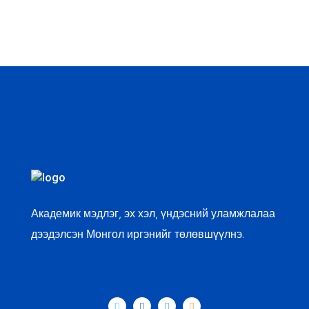
er
book
edIn
Академик мэдлэг, эх хэл, үндэсний уламжлалаа
дээдэлсэн Монгол иргэнийг төлөвшүүлнэ.