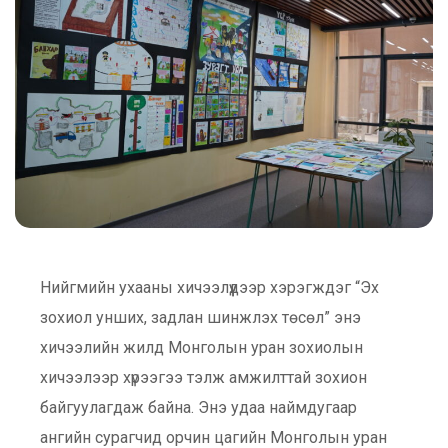
Нийгмийн ухааны хичээлүүдээр хэрэгждэг “Эх
зохиол унших, задлан шинжлэх төсөл” энэ
хичээлийн жилд Монголын уран зохиолын
хичээлээр хүрээгээ тэлж амжилттай зохион
байгуулагдаж байна. Энэ удаа наймдугаар
ангийн сурагчид орчин цагийн Монголын уран