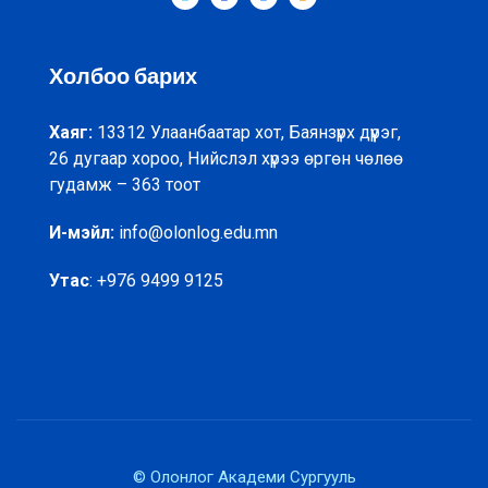
Холбоо барих
Хаяг:
13312 Улаанбаатар хот, Баянзүрх дүүрэг,
26 дугаар хороо, Нийслэл хүрээ өргөн чөлөө
гудамж – 363 тоот
И-мэйл:
info@olonlog.edu.mn
Утас
: +976 9499 9125
© Олонлог Академи Сургууль