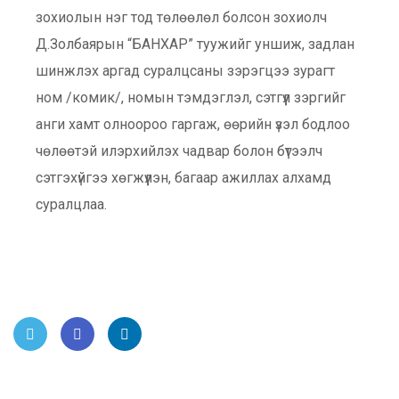
зохиолын нэг тод төлөөлөл болсон зохиолч
Д.Золбаярын “БАНХАР” туужийг уншиж, задлан
шинжлэх аргад суралцсаны зэрэгцээ зурагт
ном /комик/, номын тэмдэглэл, сэтгүүл зэргийг
анги хамт олноороо гаргаж, өөрийн үзэл бодлоо
чөлөөтэй илэрхийлэх чадвар болон бүтээлч
сэтгэхүйгээ хөгжүүлэн, багаар ажиллах алхамд
суралцлаа.
Twitt
Face
Link