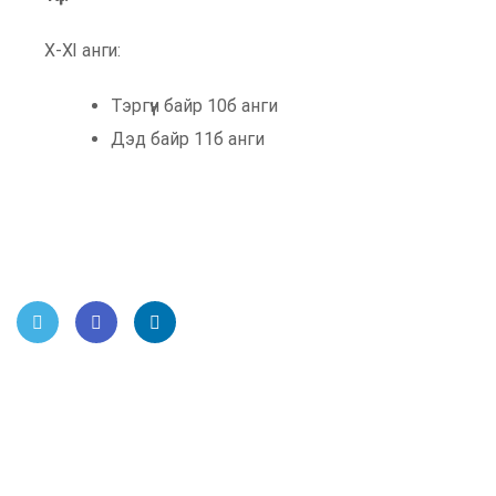
X-XI анги:
Тэргүүн байр 10б анги
Дэд байр 11б анги
Twitt
Face
Link
er
book
edIn