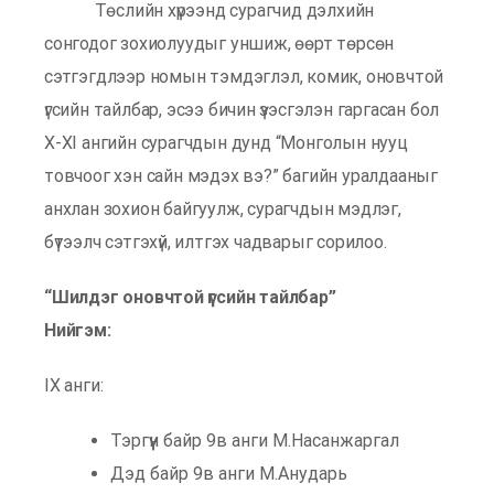
Төслийн хүрээнд сурагчид дэлхийн
сонгодог зохиолуудыг уншиж, өөрт төрсөн
сэтгэгдлээр номын тэмдэглэл, комик, оновчтой
үгсийн тайлбар, эсээ бичин үзэсгэлэн гаргасан бол
X-XI ангийн сурагчдын дунд “Монголын нууц
товчоог хэн сайн мэдэх вэ?” багийн уралдааныг
анхлан зохион байгуулж, сурагчдын мэдлэг,
бүтээлч сэтгэхүй, илтгэх чадварыг сорилоо.
“Шилдэг оновчтой үгсийн тайлбар”
Нийгэм:
IX анги:
Тэргүүн байр 9в анги М.Насанжаргал
Дэд байр 9в анги М.Анударь