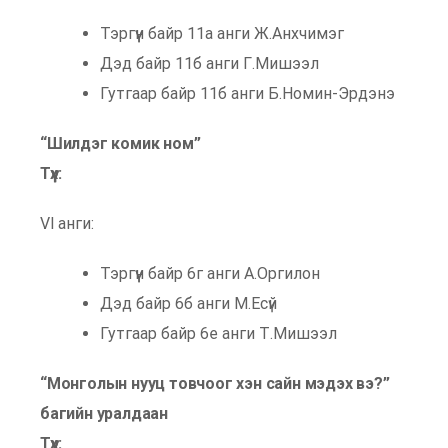
Тэргүүн байр 11а анги Ж.Анхчимэг
Дэд байр 11б анги Г.Мишээл
Гутгаар байр 11б анги Б.Номин-Эрдэнэ
“Шилдэг комик ном”
Түүх:
VI анги:
Тэргүүн байр 6г анги А.Оргилон
Дэд байр 6б анги М.Есүй
Гутгаар байр 6е анги Т.Мишээл
“Монголын нууц товчоог хэн сайн мэдэх вэ?”
багийн уралдаан
Түүх: