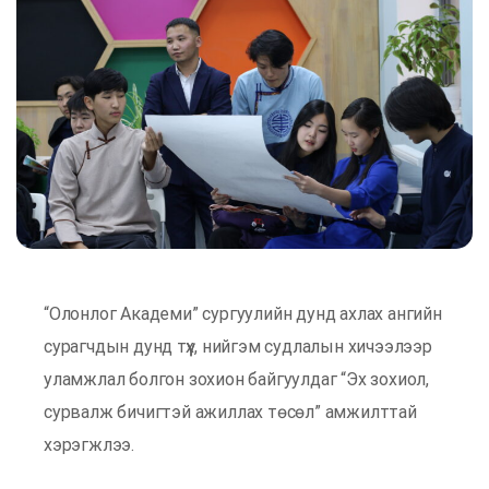
“Олонлог Академи” сургуулийн дунд ахлах ангийн
сурагчдын дунд түүх, нийгэм судлалын хичээлээр
уламжлал болгон зохион байгуулдаг “Эх зохиол,
сурвалж бичигтэй ажиллах төсөл” амжилттай
хэрэгжлээ.