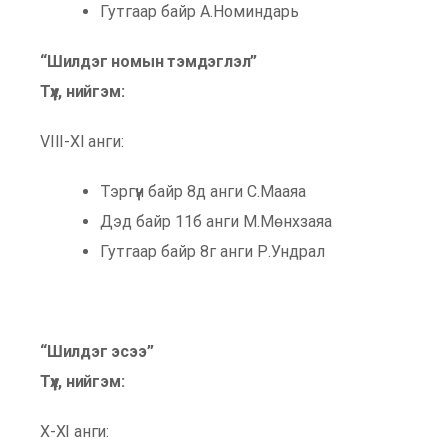
Гутгаар байр А.Номиндарь
“Шилдэг номын тэмдэглэл”
Түүх, нийгэм:
VIII-XI анги:
Тэргүүн байр 8д анги С.Мааяа
Дэд байр 11б анги М.Мөнхзаяа
Гутгаар байр 8г анги Р.Ундрал
“Шилдэг эсээ”
Түүх, нийгэм:
Х-ХI анги: