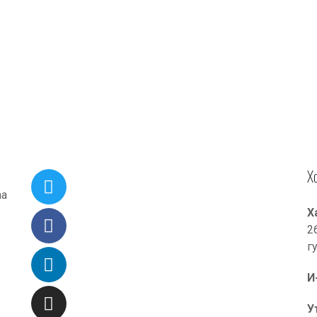
Х
аа
Х
2
г
И
У