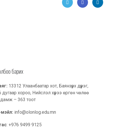
Twitt
Face
Link
er
book
edIn
олбоо барих
аяг:
13312 Улаанбаатар хот, Баянзүрх дүүрэг,
6 дугаар хороо, Нийслэл хүрээ өргөн чөлөө
удамж – 363 тоот
-мэйл:
info@olonlog.edu.mn
тас
: +976 9499 9125