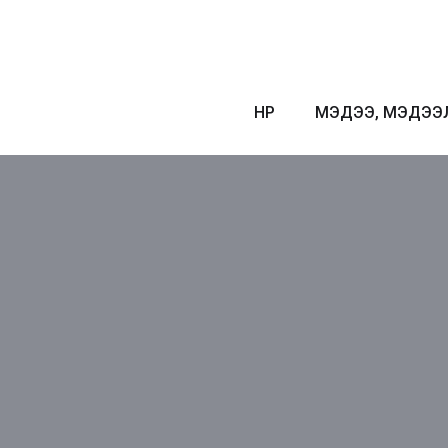
НҮҮР
МЭДЭЭ, МЭДЭЭ