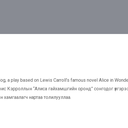
og, a play based on Lewis Carroll’s famous novel Alice in Wonde
юис Кэрроллын “Алиса гайхамшгийн оронд” сонгодог үлгэрээ
ан хамгаалагч нартаа толилууллаа.