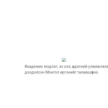
Академик мэдлэг, эх хэл, үндэсний уламжлал
дээдэлсэн Монгол иргэнийг төлөвшүүлнэ.