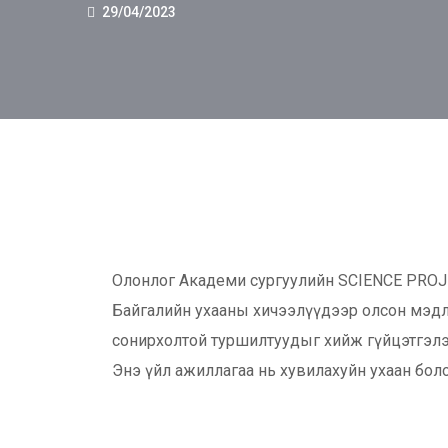
29/04/2023
Олонлог Академи сургуулийн SCIENCE PROJECT
Байгалийн ухааны хичээлүүдээр олсон мэдлэ
сонирхолтой туршилтуудыг хийж гүйцэтгэлэ
Энэ үйл ажиллагаа нь хувилахуйн ухаан бол