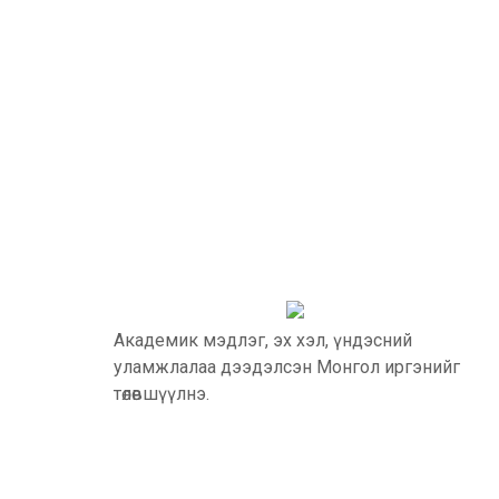
Академик мэдлэг, эх хэл, үндэсний
уламжлалаа дээдэлсэн Монгол иргэнийг
төлөвшүүлнэ.