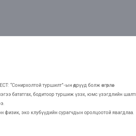
: “Сонирхолтой туршилт”-ын өдрүүд болж өнгөрлөө.
гээ бататгах, бодитоор туршиж үзэх, юмс үзэгдлийн шалтга
э.
он физик, эко клубүүдийн сурагчдын оролцоотой явагдлаа.