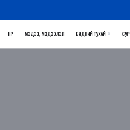
НҮҮР
МЭДЭЭ, МЭДЭЭЛЭЛ
БИДНИЙ ТУХАЙ
СУР