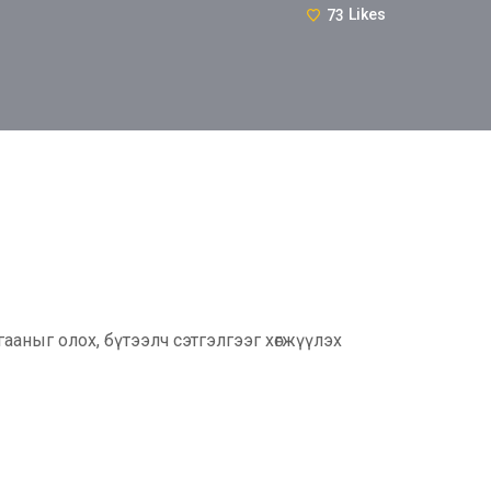
73
Likes
аныг олох, бүтээлч сэтгэлгээг хөгжүүлэх