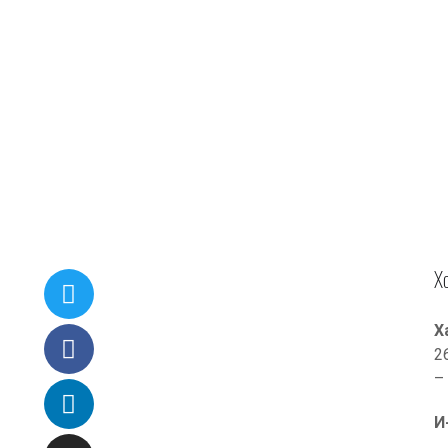
Х
Х
2
–
И