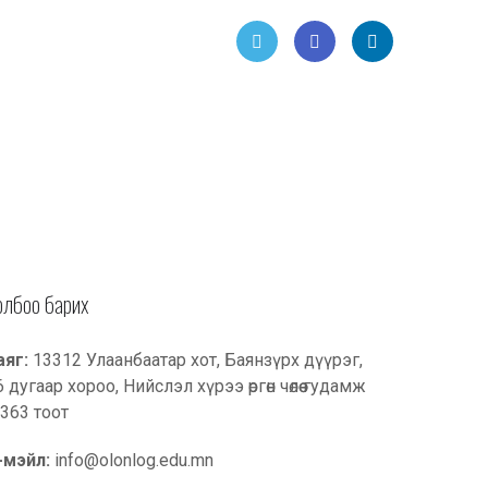
Twitt
Face
Link
er
book
edIn
олбоо барих
аяг:
13312 Улаанбаатар хот, Баянзүрх дүүрэг,
6 дугаар хороо, Нийслэл хүрээ өргөн чөлөө гудамж
 363 тоот
-мэйл:
info@olonlog.edu.mn