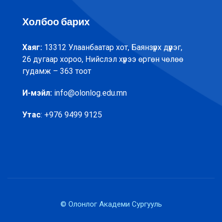
Холбоо барих
Хаяг:
13312 Улаанбаатар хот, Баянзүрх дүүрэг,
26 дугаар хороо, Нийслэл хүрээ өргөн чөлөө
гудамж – 363 тоот
И-мэйл:
info@olonlog.edu.mn
Утас
: +976 9499 9125
© Олонлог Академи Сургууль