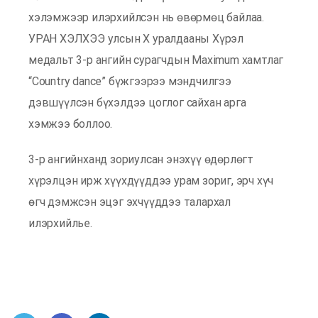
хэлэмжээр илэрхийлсэн нь өвөрмөц байлаа.
УРАН ХЭЛХЭЭ улсын X уралдааны Хүрэл
медальт 3-р ангийн сурагчдын Maximum хамтлаг
“Country dance” бүжгээрээ мэндчилгээ
дэвшүүлсэн бүхэлдээ цоглог сайхан арга
хэмжээ боллоо.
3-р ангийнханд зориулсан энэхүү өдөрлөгт
хүрэлцэн ирж хүүхдүүддээ урам зориг, эрч хүч
өгч дэмжсэн эцэг эхчүүддээ талархал
илэрхийлье.