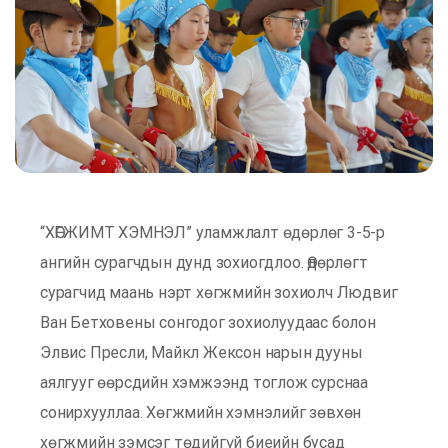
“ХӨГЖИМТ ХЭМНЭЛ” уламжлалт өдөрлөг 3-5-р
ангийн сурагчдын дунд зохиогдлоо. Өдөрлөгт
сурагчид маань нэрт хөгжмийн зохиолч Людвиг
Ван Бетховены сонгодог зохиолуудаас болон
Элвис Пресли, Майкл Жексон нарын дууны
аялгууг өөрсдийн хэмжээнд тоглож сурснаа
сонирхууллаа. Хөгжмийн хэмнэлийг зөвхөн
хөгжмийн зэмсэг төдийгүй биеийн бусад