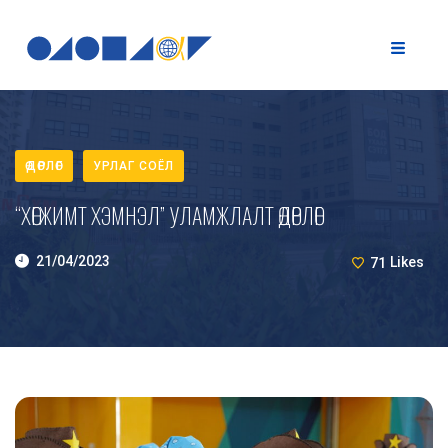
ӨДӨРЛӨГ
УРЛАГ СОЁЛ
“ХӨГЖИМТ ХЭМНЭЛ” УЛАМЖЛАЛТ ӨДӨРЛӨГ
21/04/2023
71
Likes