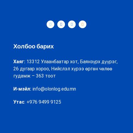
Холбоо барих
Хаяг:
13312 Улаанбаатар хот, Баянзүрх дүүрэг,
26 дугаар хороо, Нийслэл хүрээ өргөн чөлөө
гудамж – 363 тоот
И-мэйл:
info@olonlog.edu.mn
Утас
: +976 9499 9125