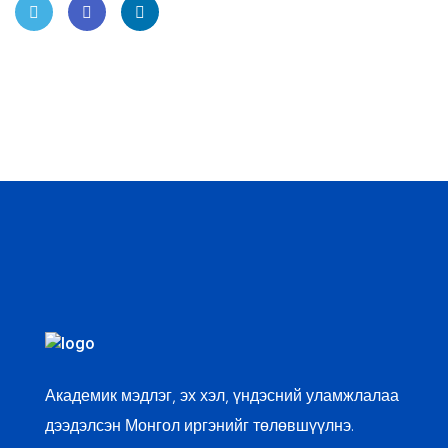
Twit
Face
Linke
ter
book
dIn
Академик мэдлэг, эх хэл, үндэсний уламжлалаа
дээдэлсэн Монгол иргэнийг төлөвшүүлнэ.