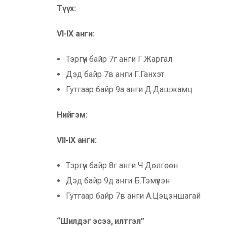
Түүх:
VI-IX анги:
Тэргүүн байр 7г анги Г.Жаргал
Дэд байр 7в анги Г.Ганхэт
Гутгаар байр 9а анги Д.Дашжамц
Нийгэм:
VII-IX анги:
Тэргүүн байр 8г анги Ч.Дөлгөөн
Дэд байр 9д анги Б.Тэмүүлэн
Гутгаар байр 7в анги А.Цэцэншагай
“
Шилдэг эсээ, илтгэл
”