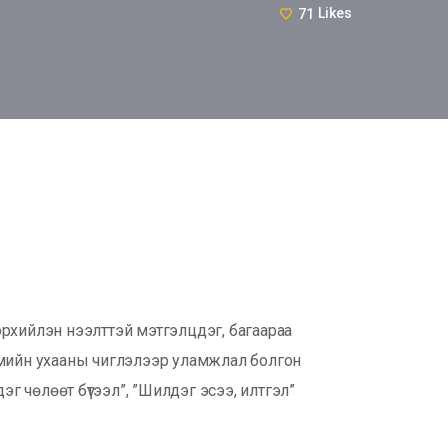
71
Likes
рхийлэн нээлттэй мэтгэлцдэг, багаараа
ийн ухааны чиглэлээр уламжлал болгон
г чөлөөт бүтээл”, ”Шилдэг эсээ, илтгэл”