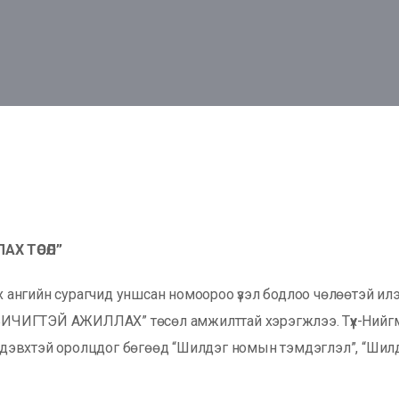
Х ТӨСӨЛ
”
ангийн сурагчид уншсан номоороо үзэл бодлоо чөлөөтэй илэ
ИЧИГТЭЙ АЖИЛЛАХ” төсөл амжилттай хэрэгжлээ. Түүх-Нийгм
 идэвхтэй оролцдог бөгөөд “Шилдэг номын тэмдэглэл”, “Шилдэ