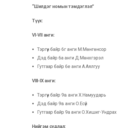
“
Шилдэг номын тэмдэглэл”
Т
үүх:
VI-VII анги:
Тэргүүн байр 6г анги М.Мөнгөнсор
Дэд байр 6а анги Д.Мөнхгэрэл
Гутгаар байр 6е анги А.Аялгуу
VIII-IX анги:
Тэргүүн байр 9в анги Х.Намуударь
Дэд байр 9в анги О.Есүй
Гутгаар байр 9а анги О.Хишиг-Ундрах
Нийгэм судлал: