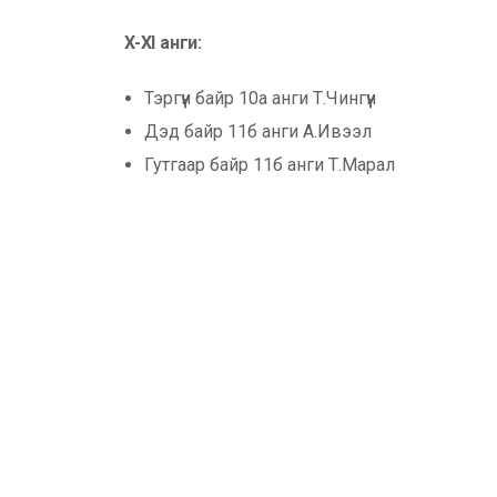
X-XI
анги:
Тэргүүн байр 10а анги Т.Чингүүн
Дэд байр 11б анги А.Ивээл
Гутгаар байр 11б анги Т.Марал