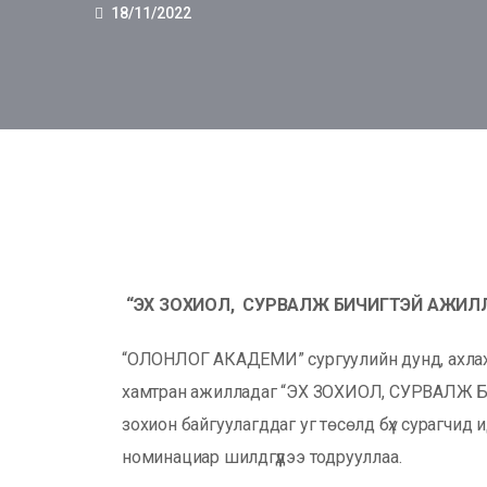
18/11/2022
“
ЭХ ЗОХИОЛ, СУРВАЛЖ БИЧИГТЭЙ АЖИЛЛА
“ОЛОНЛОГ АКАДЕМИ” сургуулийн дунд, ахлах 
хамтран ажилладаг “ЭХ ЗОХИОЛ, СУРВАЛЖ Б
зохион байгуулагддаг уг төсөлд бүх сурагчид
номинациар шилдгүүдээ тодрууллаа.