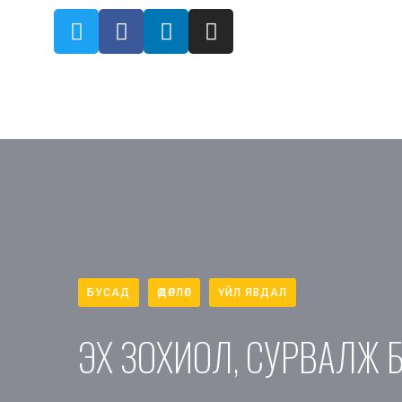
БУСАД
ӨДӨРЛӨГ
ҮЙЛ ЯВДАЛ
ЭХ ЗОХИОЛ, СУРВАЛЖ Б