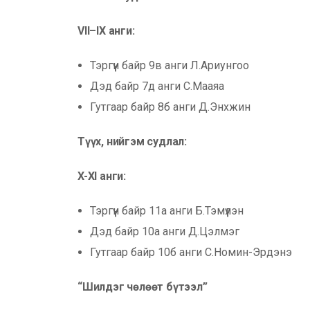
VII
–
IX анги:
Тэргүүн байр 9в анги Л.Ариунгоо
Дэд байр 7д анги С.Мааяа
Гутгаар байр 8б анги Д.Энхжин
Түүх, нийгэм судлал:
X-XI
анги:
Тэргүүн байр 11а анги Б.Тэмүүлэн
Дэд байр 10а анги Д.Цэлмэг
Гутгаар байр 10б анги С.Номин-Эрдэнэ
“Шилдэг чөлөөт бүтээл”