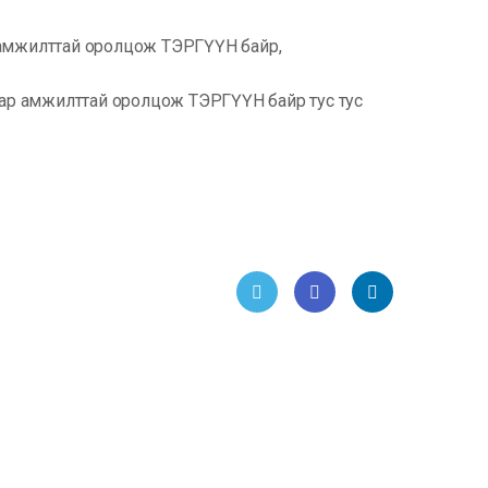
ар амжилттай оролцож ТЭРГҮҮН байр,
ун нар амжилттай оролцож ТЭРГҮҮН байр тус тус
Twitt
Face
Link
er
book
edIn