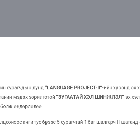
гийн сурагчдын дунд
“LANGUAGE PROJECT-II”
-ийн хүрээнд эх 
г танин мэдэх зорилготой
“ЗУГААТАЙ ХЭЛ ШИНЖЛЭЛ”
эх хэл
й болж өндөрлөлөө.
лцсоноос анги тус бүрээс 5 сурагчтай 1 баг шалгарч II шатанд