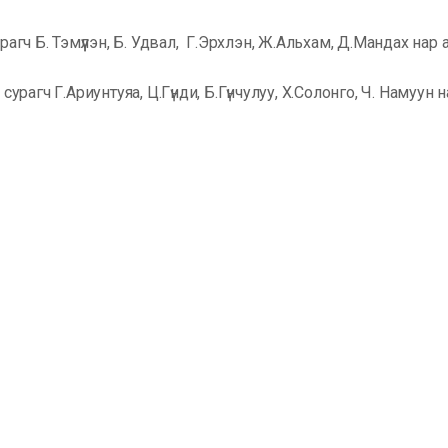
урагч Б. Тэмүүлэн, Б. Удвал, Г.Эрхлэн, Ж.Альхам, Д.Мандах н
н сурагч Г.Ариунтуяа, Ц.Гүнди, Б.Гүнчулуу, Х.Солонго, Ч. Наму