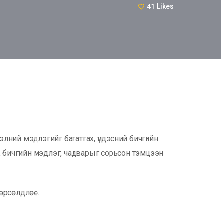
41
Likes
хэлний мэдлэгийг бататгах, үндэсний бичгийн
, бичгийн мэдлэг, чадварыг сорьсон тэмцээн
 өрсөлдлөө.