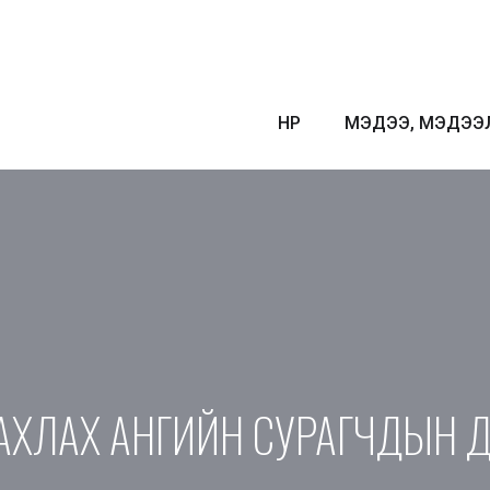
НҮҮР
МЭДЭЭ, МЭДЭЭ
” АХЛАХ АНГИЙН СУРАГЧДЫН 