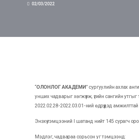
02/03/2022
“
ОЛОНЛОГ АКАДЕМИ
” сургуулийн ахлах ан
унших чадварыг хөгжүүлж, үгийн сангийн утгы
2022.02.28-2022.03.01-ний өдрүүдэд амжилтта
Энэхүү тэмцээний I шатанд нийт 145 сурагч оро
Мэдлэг, чадвараа сорьсон уг тэмцээнд: