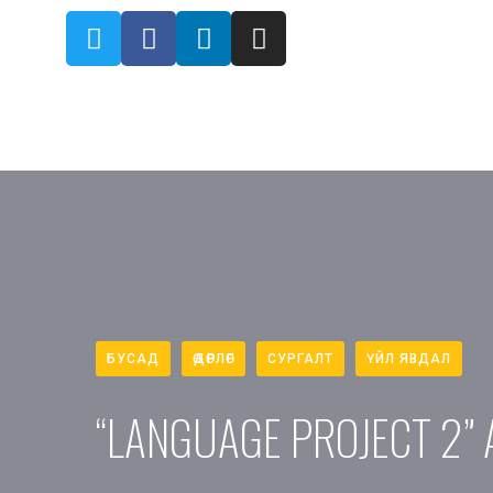
БУСАД
ӨДӨРЛӨГ
СУРГАЛТ
ҮЙЛ ЯВДАЛ
“LANGUAGE PROJECT 2