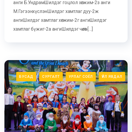
анги Б.УндрамШилдэг гоцлол хөгжим-2з анги
М.ГэгээнхүслэнШилдэг хамтлаг дуу-2ж
ангиШилдэг хамтлаг хөгжим-2г ангиШилдэг
хамтлаг бүжиг-2а ангиШилдэг чөлөөт […]
БУСАД
СУРГАЛТ
УРЛАГ СОЁЛ
ҮЙЛ ЯВДАЛ