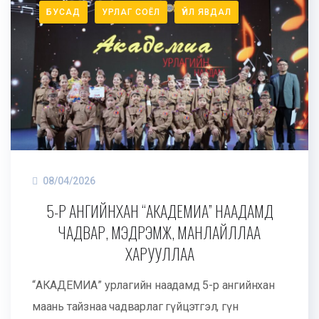
БУСАД
УРЛАГ СОЁЛ
ҮЙЛ ЯВДАЛ
08/04/2026
5-Р АНГИЙНХАН “АКАДЕМИА” НААДАМД
ЧАДВАР, МЭДРЭМЖ, МАНЛАЙЛЛАА
ХАРУУЛЛАА
“АКАДЕМИА” урлагийн наадамд 5-р ангийнхан
маань тайзнаа чадварлаг гүйцэтгэл, гүн