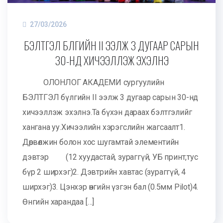
27/03/2026
БЭЛТГЭЛ БҮЛГИЙН II ЭЭЛЖ 3 ДУГААР САРЫН
30-НД ХИЧЭЭЛЛЭЖ ЭХЭЛНЭ
ОЛОНЛОГ АКАДЕМИ сургуулийн
БЭЛТГЭЛ бүлгийн II ээлж 3 дугаар сарын 30-нд
хичээллэж эхэлнэ.Та бүхэн дараах бэлтгэлийг
хангана уу.Хичээлийн хэрэгслийн жагсаалт1.
Дөрвөлжин болон хос шугамтай элементийн
дэвтэр (12 хуудастай, зураггүй, УБ принт,тус
бүр 2 ширхэг)2. Дэвтрийн хавтас (зураггүй, 4
ширхэг)3. Цэнхэр өнгийн үзгэн бал (0.5мм Pilot)4.
Өнгийн харандаа […]