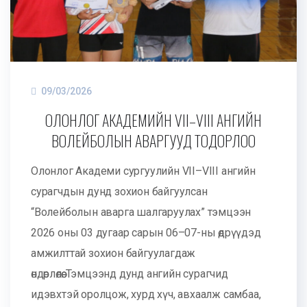
09/03/2026
ОЛОНЛОГ АКАДЕМИЙН VII–VIII АНГИЙН
ВОЛЕЙБОЛЫН АВАРГУУД ТОДОРЛОО
Олонлог Академи сургуулийн VII–VIII ангийн
сурагчдын дунд зохион байгуулсан
“Волейболын аварга шалгаруулах” тэмцээн
2026 оны 03 дугаар сарын 06–07-ны өдрүүдэд
амжилттай зохион байгуулагдаж
өндөрлөлөө. Тэмцээнд дунд ангийн сурагчид
идэвхтэй оролцож, хурд хүч, авхаалж самбаа,