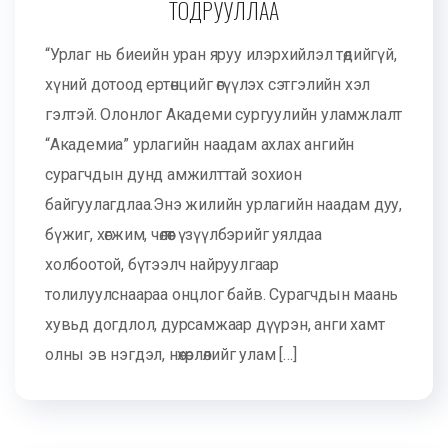
ТОДРУУЛЛАА
“Урлаг нь биеийн уран яруу илэрхийлэл төдийгүй,
хүний дотоод ертөнцийг өгүүлэх сэтгэлийн хэл
гэлтэй. Олонлог Академи сургуулийн уламжлалт
“Академиа” урлагийн наадам ахлах ангийн
сурагчдын дунд амжилттай зохион
байгуулагдлаа.Энэ жилийн урлагийн наадам дуу,
бүжиг, хөгжим, чөлөөт үзүүлбэрийг уялдаа
холбоотой, бүтээлч найруулгаар
толилуулснаараа онцлог байв. Сурагчдын маань
хувьд догдлол, дурсамжаар дүүрэн, анги хамт
олны эв нэгдэл, нөхөрлөлийг улам […]