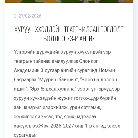
27/02/2026
ХУРУУН ХҮҮХЭЛДЭЙН ТЕАТРЧИЛСАН ТОГЛОЛТ
БОЛЛОО. /3-Р АНГИ/
Үлгэрийн дүрүүдийг хуруун хүүхэлдэйгээр
театрын тайзнаа амилууллаа.Олонлог
Академийн 3 дугаар ангийн сурагчид Номын
баяраараа “Муурын байшин”, “Чоно ба долоон
ишиг”, “Эрх бяцхан хулгана” зэрэг үлгэрүүдээр
хуруун хүүхэлдэйн жүжиг тоглож,дүр бүрийн
зан чанарыг илэрхийлж, уран сэтгэмж,
жүжиглэх авьяас, тод ярих чадвараа
хөгжүүллээ.Жич: 2026-2027 онд 1-р ангид элсэх
сурагчдыг