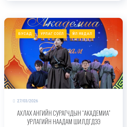
БУСАД
УРЛАГ СОЁЛ
ҮЙЛ ЯВДАЛ
27/03/2026
АХЛАХ АНГИЙН СУРАГЧДЫН “АКАДЕМИА”
УРЛАГИЙН НААДАМ ШИЛДГҮҮДЭЭ