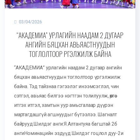
03/04/2026
“АКАДЕМИА” УРЛАГИЙН НААДАМ 2 ДУГААР
АНГИЙН БЯЦХАН АВЬЯАСТНУУДЫН
ТОГЛОЛТООР ҮРГЭЛЖИЛЖ БАЙНА
“АКАДЕМИА” урлагийн наадам 2 дугаар ангийн
бяцхан авьяастнуудын тоглолтоор үргэлжилж
байна. Тэд тайзнаа гэгээлэг инээмсэглэл, чин
сэтгэл, авьяас билгээ нэгтгэн толилуулж, өөртөө
итгэх итгэл, хамтын уур амьсгалаар дүүрэн
мартагдашгүй агшнуудыг бүтээлээ. Шагналт
байрууд:Шилдэг анги:Я.Алтантуяа багштай 2б
ангиНоминацийн эздүүд:Шилдэг гоцлол дуу-2и