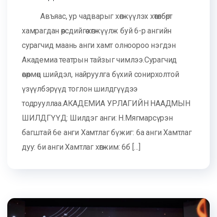
Авъяас, ур чадварыг хөгжүүлэх хөтөлбөрт
хамрагдан өөрсдийгөө хөгжүүлж буй 6-р ангийн
сурагчид маань анги хамт олноороо нэгдэн
Академиа театрын тайзыг чимлээ.Сурагчид
өвөрмөц шийдэл, найруулга бүхий сонирхолтой
үзүүлбэрүүд тоглон шилдгүүдээ
тодрууллаа.АКАДЕМИА УРЛАГИЙН НААДМЫН
ШИЛДГҮҮД: Шилдэг анги: Н.Мягмарсүрэн
багштай 6е анги Хамтлаг бүжиг: 6а анги Хамтлаг
дуу: 6и анги Хамтлаг хөгжим: 6б […]