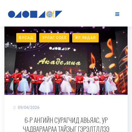
БУСАД
УРЛАГ СОЁЛ
ҮЙЛ ЯВДАЛ
09/04/2026
6-Р АНГИЙН СУРАГЧИД АВЬЯАС, УР
ЧАДВАРААРАА ТАЙЗЫГ ГЭРЭЛТҮҮЛЛЭЭ