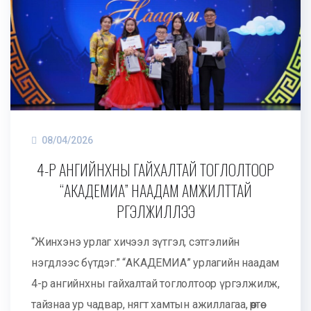
08/04/2026
4-Р АНГИЙНХНЫ ГАЙХАЛТАЙ ТОГЛОЛТООР
“АКАДЕМИА” НААДАМ АМЖИЛТТАЙ
ҮРГЭЛЖИЛЛЭЭ
“Жинхэнэ урлаг хичээл зүтгэл, сэтгэлийн
нэгдлээс бүтдэг.” “АКАДЕМИА” урлагийн наадам
4-р ангийнхны гайхалтай тоглолтоор үргэлжилж,
тайзнаа ур чадвар, нягт хамтын ажиллагаа, өөртөө