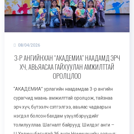
08/04/2026
3-Р АНГИЙНХАН “АКАДЕМИА” НААДАМД ЭРЧ
ХҮЧ, АВЬЯАСАА ГАЙХУУЛАН АМЖИЛТТАЙ
ОРОЛЦЛОО
“АКАДЕМИА” урлагийн наадамдаа 3-р ангийн
сурагчид маань амжилттай оролцож, тайзнаа
эрч хүч, бүтээлч сэтгэлгээ, авьяас чадварын
нэгдэл болсон бахдам үзүүлбэрүүдийг
толилууллаа. Шагналт байрууд: Шилдэг анги –
Ц.Халиун багштай 3б анги Номинацийн эздүүд: