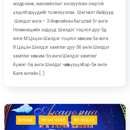
мэдрэмж, манлайллыг хослуулсан онцгой
үзүүлбэрүүдийг толилууллаа. Шагналт байрууд:
Шилдэг анги – Э.Өнөрсайхан багштай 5г анги
Номинацийн эздүүд: Шилдэг гоцлол дуу-5д
анги М.Цэцэн Шилдэг гоцлол хөгжим-5а анги
Я.Цэцэн Шилдэг хамтлаг дуу-5б анги Шилдэг
хамтлаг хөгжим-5з анги Шилдэг хамтлаг
бүжиг-5в анги Шилдэг чөлөөт үзүүлбэр-5и анги
Бага ангийн […]
БУСАД
УРЛАГ СОЁЛ
ҮЙЛ ЯВДАЛ