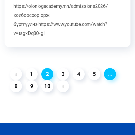
https://olonlogacademy.mn/admissions2026/
холбоосоор орж
бүртгүүлнэ.https://www.youtube.com/watch?
v=tsgxDq80-gI
1
2
3
4
5
…
8
9
10