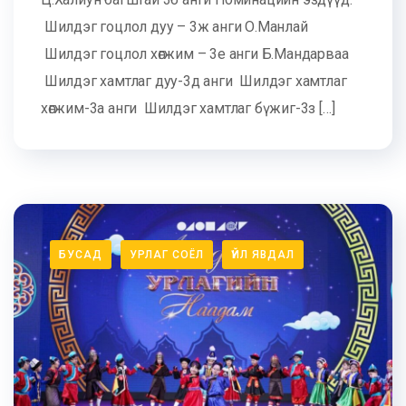
Шилдэг гоцлол дуу – 3ж анги О.Манлай
Шилдэг гоцлол хөгжим – 3е анги Б.Мандарваа
Шилдэг хамтлаг дуу-3д анги Шилдэг хамтлаг
хөгжим-3а анги Шилдэг хамтлаг бүжиг-3з […]
БУСАД
УРЛАГ СОЁЛ
ҮЙЛ ЯВДАЛ