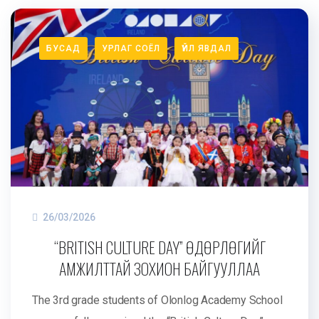
БУСАД
УРЛАГ СОЁЛ
ҮЙЛ ЯВДАЛ
26/03/2026
“BRITISH CULTURE DAY” ӨДӨРЛӨГИЙГ
АМЖИЛТТАЙ ЗОХИОН БАЙГУУЛЛАА
The 3rd grade students of Olonlog Academy School