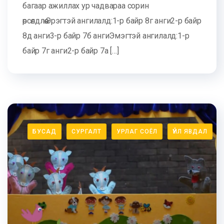
багаар ажиллах ур чадвараа сорин
өрсөлдлөө.Эрэгтэй ангилалд:1-р байр 8г анги2-р байр
8д анги3-р байр 7б ангиЭмэгтэй ангилалд:1-р
байр 7г анги2-р байр 7а […]
БУСАД
СУРГАЛТ
УРЛАГ СОЁЛ
ҮЙЛ ЯВДАЛ