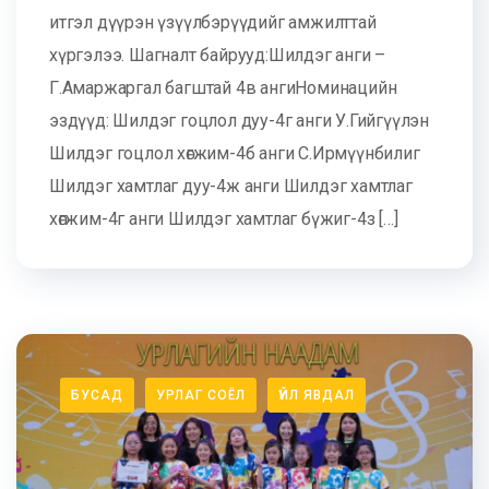
итгэл дүүрэн үзүүлбэрүүдийг амжилттай
хүргэлээ. Шагналт байрууд:Шилдэг анги –
Г.Амаржаргал багштай 4в ангиНоминацийн
эздүүд: Шилдэг гоцлол дуу-4г анги У.Гийгүүлэн
Шилдэг гоцлол хөгжим-4б анги С.Ирмүүнбилиг
Шилдэг хамтлаг дуу-4ж анги Шилдэг хамтлаг
хөгжим-4г анги Шилдэг хамтлаг бүжиг-4з […]
БУСАД
УРЛАГ СОЁЛ
ҮЙЛ ЯВДАЛ