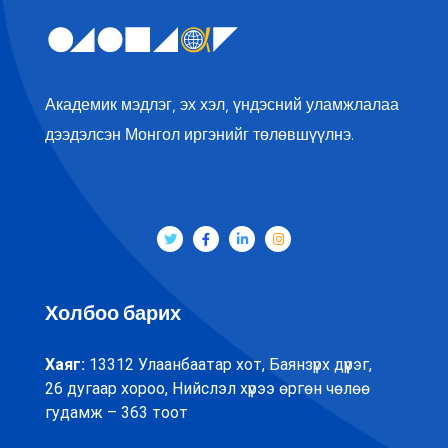
Академик мэдлэг, эх хэл, үндэсний уламжлалаа
дээдэлсэн Монгол иргэнийг төлөвшүүлнэ.
Холбоо барих
Хаяг:
13312 Улаанбаатар хот, Баянзүрх дүүрэг,
26 дугаар хороо, Нийслэл хүрээ өргөн чөлөө
гудамж – 363 тоот