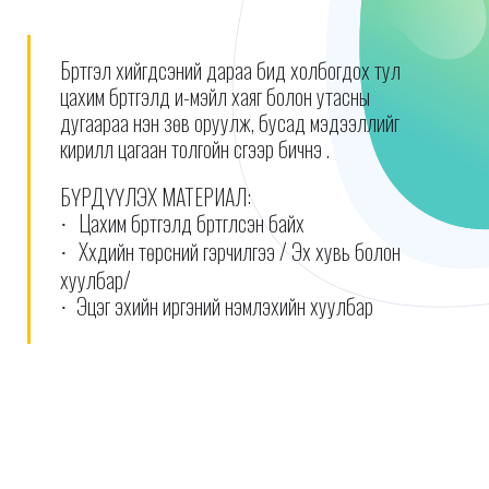
Бүртгэл хийгдсэний дараа бид холбогдох тул
цахим бүртгэлд и-мэйл хаяг болон утасны
дугаараа үнэн зөв оруулж, бусад мэдээллийг
кирилл цагаан толгойн үсгээр бичнэ үү.
БҮРДҮҮЛЭХ МАТЕРИАЛ:
Цахим бүртгэлд бүртгүүлсэн байх
·
Хүүхдийн төрсний гэрчилгээ / Эх хувь болон
·
хуулбар/
Эцэг эхийн иргэний үнэмлэхийн хуулбар
·