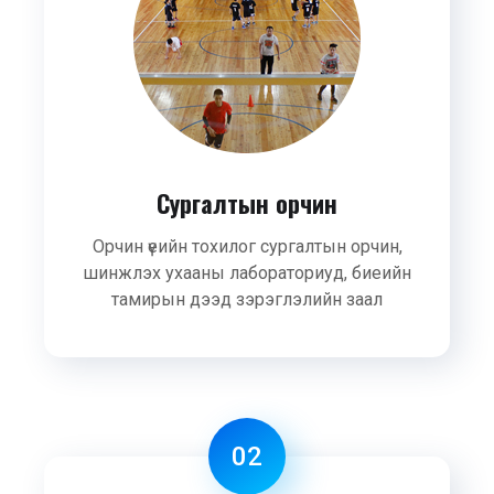
Сургалтын орчин
Орчин үеийн тохилог сургалтын орчин,
шинжлэх ухааны лабораториуд, биеийн
тамирын дээд зэрэглэлийн заал
02