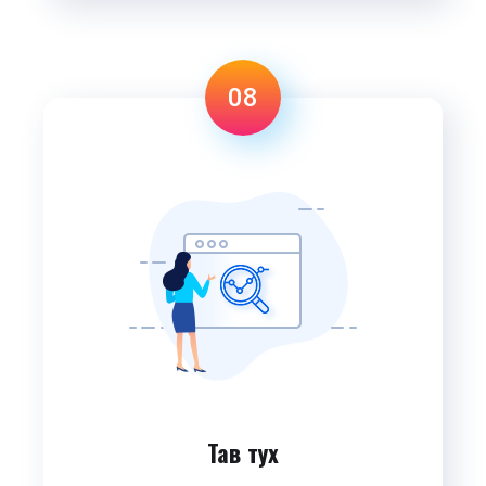
08
Тав тух