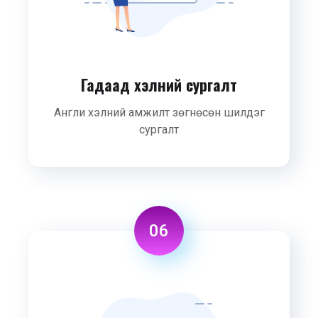
Гадаад хэлний сургалт
Англи хэлний амжилт зөгнөсөн шилдэг
сургалт
06