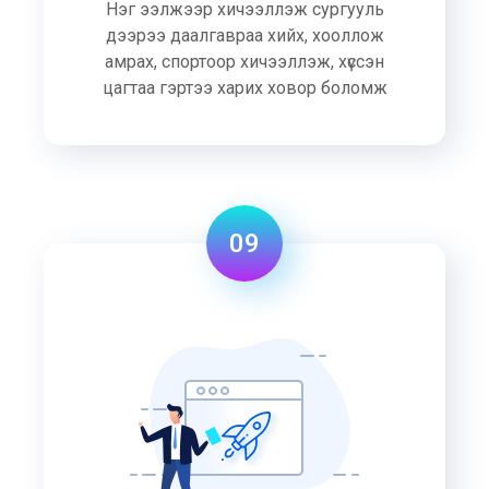
Нэг ээлжээр хичээллэж сургууль
дээрээ даалгавраа хийх, хооллож
амрах, спортоор хичээллэж, хүссэн
цагтаа гэртээ харих ховор боломж
09