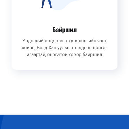
Байршил
Үндэсний цэцэрлэгт хүрээлэнгийн чанх
хойно, Богд Хан уулыг тольдсон цэнгэг
агаартай, оновчтой ховор байршил