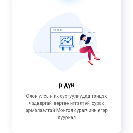
Үр дүн
Олон улсын их сургуулиудад тэнцэх
чадвартай, өөртөө итгэлтэй, сурах
эрмэлзэлтэй Монгол сурагчийн үлгэр
дууриал