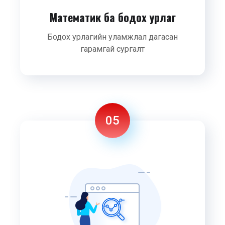
Математик ба бодох урлаг
Бодох урлагийн уламжлал дагасан
гарамгай сургалт
05