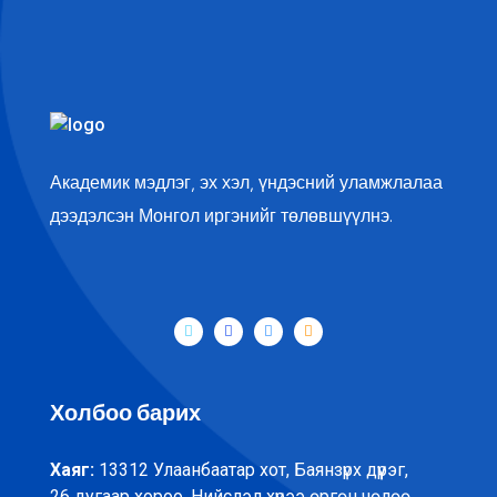
Академик мэдлэг, эх хэл, үндэсний уламжлалаа
дээдэлсэн Монгол иргэнийг төлөвшүүлнэ.
Холбоо барих
Хаяг:
13312 Улаанбаатар хот, Баянзүрх дүүрэг,
26 дугаар хороо, Нийслэл хүрээ өргөн чөлөө