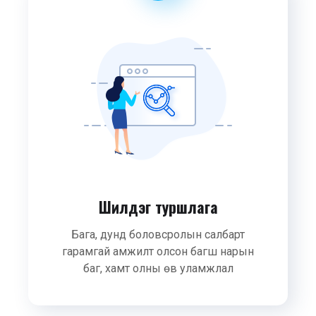
Шилдэг туршлага
Бага, дунд боловсролын салбарт
гарамгай амжилт олсон багш нарын
баг, хамт олны өв уламжлал