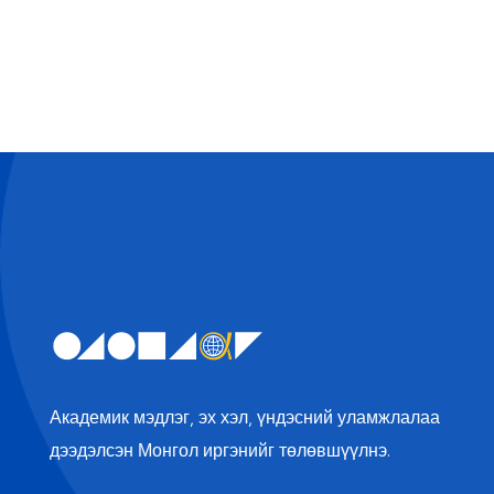
Twit
Face
Linke
ter
book
dIn
Академик мэдлэг, эх хэл, үндэсний уламжлалаа
дээдэлсэн Монгол иргэнийг төлөвшүүлнэ.