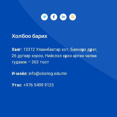
Холбоо барих
Хаяг:
13312 Улаанбаатар хот, Баянзүрх дүүрэг,
26 дугаар хороо, Нийслэл хүрээ өргөн чөлөө
гудамж – 363 тоот
И-мэйл:
info@olonlog.edu.mn
Утас
: +976 9499 9125