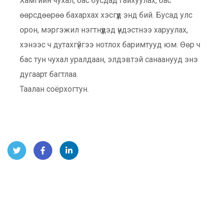
Хамгийн чухал, бас бусдад гайхуулах, бас
өөрсдөөрөө бахархах хэсгүүд энд бий. Бусад улс
орон, мэргэжил нэгтнүүдэд үндэстнээ харуулах,
хэнээс ч дутахгүйгээ нотлох баримтууд юм. Өөр ч
бас тун чухал уралдаан, элдэвтэй санаанууд энэ
дугаарт багтлаа.
Таалан соёрхогтун.
Twitt
Face
Link
er
book
edIn