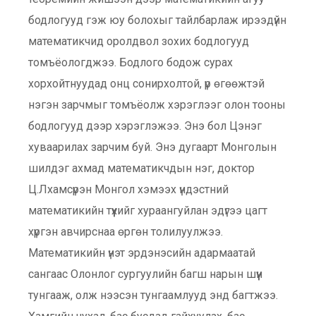
бодлогууд гэж юу болохыг тайлбарлаж ирээдүйн
математикчид оролдвол зохих бодлогууд
томъёологджээ. Бодлого бодож сурах
хорхойтнуудад онц сонирхолтой, үр өгөөжтэй
нэгэн зарчмыг томъёолж хэрэглээг олон тооны
бодлогууд дээр хэрэглэжээ. Энэ бол Цэнэг
хуваарилах зарчим буй. Энэ дугаарт Монголын
шилдэг ахмад математикчдын нэг, доктор
Ц.Лхамсүрэн Монгол хэмээх үндэстний
математикийн түүхийг хураангуйлан эдүгээ цагт
хүргэн авчирснаа өргөн толилуулжээ.
Математикийн үнэт эрдэнэсийн адармаатай
сангаас Олонлог сургуулийн багш нарын шүүн
тунгааж, олж нээсэн тунгаамлууд энд багтжээ.