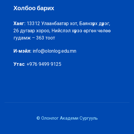
Холбоо барих
Хаяг:
13312 Улаанбаатар хот, Баянзүрх дүүрэг,
26 дугаар хороо, Нийслэл хүрээ өргөн чөлөө
гудамж – 363 тоот
И-мэйл:
info@olonlog.edu.mn
Утас
: +976 9499 9125
© Олонлог Академи Сургууль