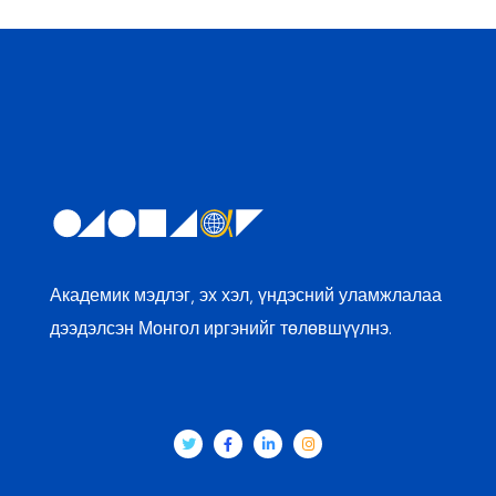
Академик мэдлэг, эх хэл, үндэсний уламжлалаа
дээдэлсэн Монгол иргэнийг төлөвшүүлнэ.