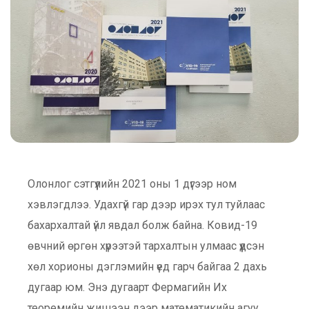
Олонлог сэтгүүлийн 2021 оны 1 дүгээр ном
хэвлэгдлээ. Удахгүй гар дээр ирэх тул туйлаас
бахархалтай үйл явдал болж байна. Ковид-19
өвчний өргөн хүрээтэй тархалтын улмаас үүдсэн
хөл хорионы дэглэмийн үед гарч байгаа 2 дахь
дугаар юм. Энэ дугаарт Фермагийн Их
теоремийн жишээн дээр математикийн агуу